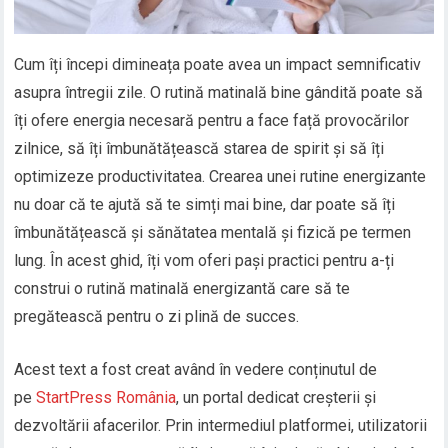
Cum îți începi dimineața poate avea un impact semnificativ
asupra întregii zile. O rutină matinală bine gândită poate să
îți ofere energia necesară pentru a face față provocărilor
zilnice, să îți îmbunătățească starea de spirit și să îți
optimizeze productivitatea. Crearea unei rutine energizante
nu doar că te ajută să te simți mai bine, dar poate să îți
îmbunătățească și sănătatea mentală și fizică pe termen
lung. În acest ghid, îți vom oferi pași practici pentru a-ți
construi o rutină matinală energizantă care să te
pregătească pentru o zi plină de succes.
Acest text a fost creat având în vedere conținutul de
pe
StartPress România
, un portal dedicat creșterii și
dezvoltării afacerilor. Prin intermediul platformei, utilizatorii