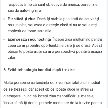
respectivă, fie că sunt obiective de muncă, personale
sau de auto-îngrijire.
Planifică-ți ziua
: Dacă îți stabilești o listă de activități
sau un plan, vei avea o direcție clară și nu te vei simți
copleșit de toate sarcinile.
Exersează recunoștința
: Începe ziua mulțumind pentru
ceea ce ai și pentru oportunitățile care ți se oferă. Acest
obicei te poate ajuta să ai o perspectivă pozitivă asupra
zilei.
6. Evită tehnologia imediat după trezire
Multe persoane au tendința de a verifica telefonul imediat
ce se trezesc, dar acest obicei poate duce la stres și
distragere. În loc să începi ziua cu notificări și mesaje,
încearcă să îți dedici primele momente de la trezire pentru