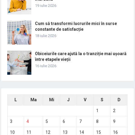
19 iulie 2026
Cum să transformi lucrurile mici în surse
constante de satisfacție
18 iulie 2026
Obiceiurile care ajută la o tranziție mai ușoară
între etapele vieții
16 iulie 2026
L
Ma
Mi
J
V
S
D
1
2
3
4
5
6
7
8
9
10
11
12
13
14
15
16