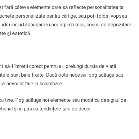
et fără câteva elemente care să reflecte personalitatea ta.
tichete personalizate pentru cârlige, sau poți folosi vopsea
e idei includ adăugarea unor oglinzi mici, coșuri de depozitare
te și estetică.
 să-l întreții corect pentru a-i prelungi durata de viață.
ntele sunt bine fixate. Dacă este necesar, poți adăuga sau
rivi nevoilor tale în schimbare.
cu tine. Poți adăuga noi elemente sau modifica designul pe
onal și în pas cu tendințele tale de decor.