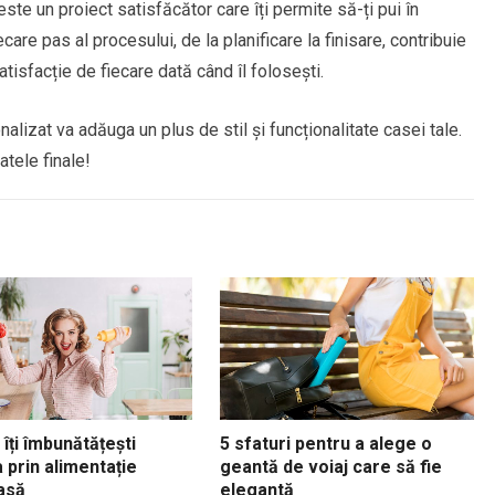
ste un proiect satisfăcător care îți permite să-ți pui în
iecare pas al procesului, de la planificare la finisare, contribuie
atisfacție de fiecare dată când îl folosești.
nalizat va adăuga un plus de stil și funcționalitate casei tale.
atele finale!
îți îmbunătățești
5 sfaturi pentru a alege o
 prin alimentație
geantă de voiaj care să fie
asă
elegantă