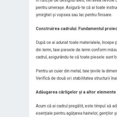
În funcție de designul ales, vei avea nevoie de
pentru umerașe. Asigură-te că ai toate instru
șmirghel și vopsea sau lac pentru finisare.
Construirea cadrului: Fundamentul proiec
După ce ai adunat toate materialele, începe pr
din lemn, taie piesele de lemn conform măsură
cadrul, asigurându-te că toate piesele sunt bi
Pentru un cuier din metal, taie țevile la dime
Verifică de două ori stabilitatea structurii în
Adăugarea cârligelor și a altor elemente
Acum că ai cadrul pregătit, este timpul să ad
esențiale pentru agățarea hainelor, genților ș