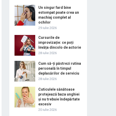
Un singur fard bine
estompat poate crea un
machiaj complet al
ochilor
29 iulie 2026
Cursurile de
improvizație: ce poți
învăța dincolo de actorie
28 iulie 2026
Cum să-ți păstrezi rutina
personală în timpul
deplasărilor de serviciu
28 iulie 2026
Cuticulele sănătoase
protejează baza unghiei
și nu trebuie îndepărtate
excesiv
20 iulie 2026