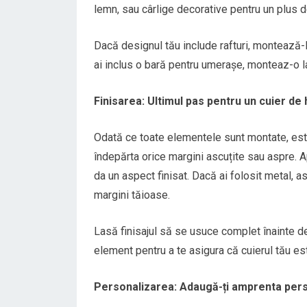
lemn, sau cârlige decorative pentru un plus de
Dacă designul tău include rafturi, montează-l
ai inclus o bară pentru umerașe, monteaz-o la
Finisarea: Ultimul pas pentru un cuier de
Odată ce toate elementele sunt montate, este 
îndepărta orice margini ascuțite sau aspre. Ap
da un aspect finisat. Dacă ai folosit metal, a
margini tăioase.
Lasă finisajul să se usuce complet înainte de a
element pentru a te asigura că cuierul tău est
Personalizarea: Adaugă-ți amprenta per