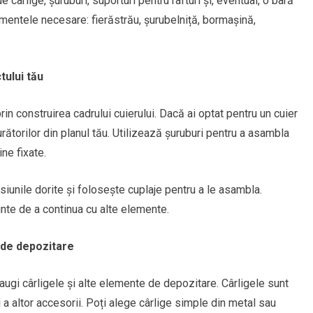
 cârlige, șuruburi, suporturi pentru rafturi și, eventual, o bară
mentele necesare: fierăstrău, șurubelniță, bormașină,
tului tău
in construirea cadrului cuierului. Dacă ai optat pentru un cuier
torilor din planul tău. Utilizează șuruburi pentru a asambla
ne fixate.
nsiunile dorite și folosește cuplaje pentru a le asambla.
ainte de a continua cu alte elemente.
 de depozitare
augi cârligele și alte elemente de depozitare. Cârligele sunt
i a altor accesorii. Poți alege cârlige simple din metal sau