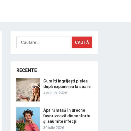
Caută
după:
RECENTE
Cum îți îngrijești pielea
după expunerea la soare
4 august 2026
Apa rămasă în ureche
favorizează disconfortul
și anumite infecții
30 iulie 2026