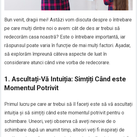
Bun venit, dragii mei! Astăzi vom discuta despre o întrebare
pe care mulți dintre noi o avem: cât de des ar trebui să
redecorăm casa noastră? Este o întrebare importantă, iar
răspunsul poate varia în funcție de mai mulți factori. Așadar,
să explorăm împreună câteva aspecte de luat în
considerare atunci când vine vorba de redecorare.
1. Ascultați-Vă Intuiția: Simțiți Când este
Momentul Potrivit
Primul lucru pe care ar trebui să îl faceți este să vă ascultați
intuiția și să simțiți când este momentul potrivit pentru o
schimbare. Uneori, veți observa că aveți nevoie de o
schimbare după un anumit timp, alteori veți fi inspirați de