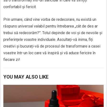
să o transformați într-un sanctuar în care vă simțiți
confortabil și fericit.
Prin urmare, când vine vorba de redecorare, nu există un
răspuns universal valabil pentru întrebarea „cât de des ar
trebui să redecorăm?”. Totul depinde de voi și de nevoile și
preferințele voastre individuale. Ascultați-vă inima, fiți
creativi și bucurați-vă de procesul de transformare a casei
voastre într-un loc care vă inspiră și vă aduce fericire în
fiecare zi!
YOU MAY ALSO LIKE