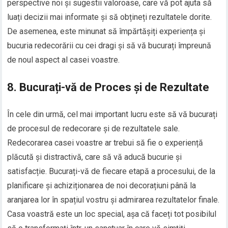
perspective noi și sugestii valoroase, care vă pot ajuta să
luați decizii mai informate și să obțineți rezultatele dorite.
De asemenea, este minunat să împărtășiți experiența și
bucuria redecorării cu cei dragi și să vă bucurați împreună
de noul aspect al casei voastre.
8. Bucurați-vă de Proces și de Rezultate
În cele din urmă, cel mai important lucru este să vă bucurați
de procesul de redecorare și de rezultatele sale.
Redecorarea casei voastre ar trebui să fie o experiență
plăcută și distractivă, care să vă aducă bucurie și
satisfacție. Bucurați-vă de fiecare etapă a procesului, de la
planificare și achiziționarea de noi decorațiuni până la
aranjarea lor în spațiul vostru și admirarea rezultatelor finale.
Casa voastră este un loc special, așa că faceți tot posibilul