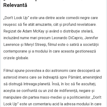
Relevantă
„Don’t Look Up” este una dintre acele comedii negre care
reușesc să fie atât amuzante, cât și profund revelatoare.
Regizat de Adam McKay și având o distribuție stelară,
incluzând nume mari precum Leonardo DiCaprio, Jennifer
Lawrence și Meryl Streep, filmul este o satiră a societății
contemporane și a modului în care aceasta gestionează
crizele globale.
Filmul spune povestea a doi astronomi care descoperă un
asteroid imens care se îndreaptă spre Pământ, amenințând
să distrugă întreaga planetă. Însă, în loc să fie ascultați,
aceștia se confruntă cu un zid de indiferență, negare și
manipulare din partea mass-mediei și a politicienilor. „Don’t
Look Up” este un comentariu acid la adresa modului în care