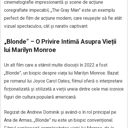
cinematografie impresionantă și scene de acțiune
coregrafiate impecabil, „The Gray Man” este un exemplu
perfect de film de acțiune modern, care reușește să fie atât
vizual spectaculos, cât și narativ captivant.
„Blonde” – O Privire Intimă Asupra Vieții
lui Marilyn Monroe
Un alt film care a stârnit multe discuții în 2022 a fost
„Blonde”, un biopic despre viața lui Marilyn Monroe. Bazat
pe romanul lui Joyce Carol Oates, filmul oferă o interpretare
ficționalizată și stilizată a vieții uneia dintre cele mai iconice
figuri din cultura populară americană.
Regizat de Andrew Dominik și având-o în rol principal pe
Ana de Armas, „Blonde” nu este un biopic convențional.