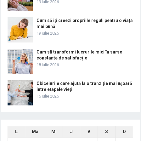
19 iulie 2026
Cum să îți creezi propriile reguli pentru o viață
mai bună
19 iulie 2026
Cum să transformi lucrurile mici în surse
constante de satisfacție
18 iulie 2026
Obiceiurile care ajută la o tranziție mai ușoară
între etapele vieții
16 iulie 2026
L
Ma
Mi
J
V
S
D