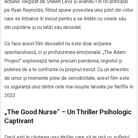
acțiune. Regizat de Shawn Levy și avându-l în rol principal
pe Ryan Reynolds, filmul spune povestea unui pilot din viitor
care se întoarce în trecut pentru a se întâlni cu sinele său
din copilărie și cu tatăl său decedat.
Ce face acest film deosebit nu este doar acțiunea
spectaculoasă, ci și profunzimea emoțională. „The Adam
Project” explorează teme precum pierderea, regretul și
puterea de a te confrunta cu propriul trecut. Cu un amestec
de umor și momente pline de sensibilitate, acest film este
cu siguranță unul dintre cele mai reușite lansate pe Netflix în
2022.
„The Good Nurse” – Un Thriller Psihologic
Captivant
Dacă ești în căutarea unui thriller care să te țină cu sufletul