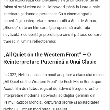
Filmul explorează complexitatea vieții lui Monroe, de la
faima și strălucirea de la Hollywood, până la luptele sale
interioare și dramele personale. Cu o cinematografie
superbă și o interpretare memorabilă a Anei de Armas,
„Blonde” este un film care își propune să arate fața
nevăzută a celebrității și prețul pe care îl plătesc cei care
trăiesc în lumina reflectoarelor.
„All Quiet on the Western Front” – O
Reinterpretare Puternică a Unui Clasic
În 2022, Netflix a lansat o nouă adaptare a clasicului roman
„All Quiet on the Western Front” de Erich Maria Remarque.
Acest film de război, regizat de Edward Berger, oferă o
interpretare modernă a poveștii soldaților germani din
Primul Război Mondial, capturând ororile și absurditatea
războiului într-un mod brutal și realist.