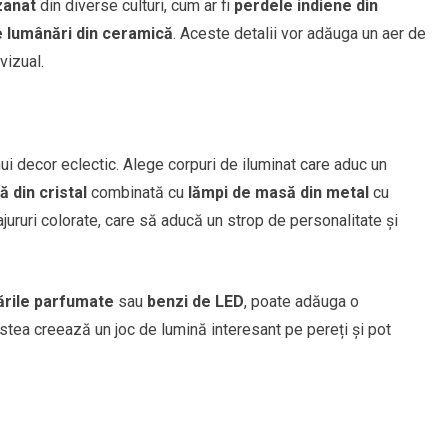
zanat
din diverse culturi, cum ar fi
perdele indiene din
e lumânări din ceramică
. Aceste detalii vor adăuga un aer de
vizual.
nui decor eclectic. Alege corpuri de iluminat care aduc un
ă din cristal
combinată cu
lămpi de masă din metal
cu
jururi colorate, care să aducă un strop de personalitate și
rile parfumate
sau
benzi de LED
, poate adăuga o
stea creează un joc de lumină interesant pe pereți și pot