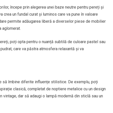
ulorilor, începe prin alegerea unei baze neutre pentru pereți și
a crea un fundal curat și luminos care va pune în valoare
dare permite adăugarea liberă a diverselor piese de mobilier
a aglomerat.
reți, poți opta pentru o nuanță subtilă de culoare pastel sau
u pudrat, care va păstra atmosfera relaxantă și va
e să îmbine diferite influențe stilistice. De exemplu, poți
pirație clasică, completat de noptiere metalice cu un design
emn vintage, dar să adaugi o lampă modernă din sticlă sau un