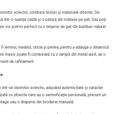
dormitor eclectic, combină texturi și materiale diferite. De
ă într-o nuanță caldă și o pătură din mătase pe pat. Sau poți
se vor potrivi perfect cu o lenjerie de pat din bumbac natural
i lemnul, metalul, sticla și pielea, pentru a adăuga o dinamică
mn masiv poate fi combinată cu o lampă din metal aurit, iar o
ment de rafinament.
ge
 într-un dormitor eclectic, aducând autenticitate și caracter
zată cu obiecte care au o semnificație personală, precum un
intage sau o draperie din broderie manuală.