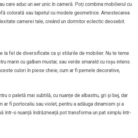
u care aduc un aer unic în cameră. Poți combina mobilierul cu
n stofă colorată sau tapetul cu modele geometrice. Amestecarea
plexitate camerei tale, creând un dormitor eclectic deosebit.
e la fel de diversificate ca și stilurile de mobilier. Nu te teme
stru marin cu galben mustar, sau verde smarald cu roșu intens.
este culori în piese cheie, cum ar fi pernele decorative,
ru o paletă mai subtilă, cu nuanțe de albastru, gri și bej, dar
 ar fi portocaliu sau violet, pentru a adăuga dinamism și a
ă într-o nuanță îndrăzneață pot transforma un pat simplu într-