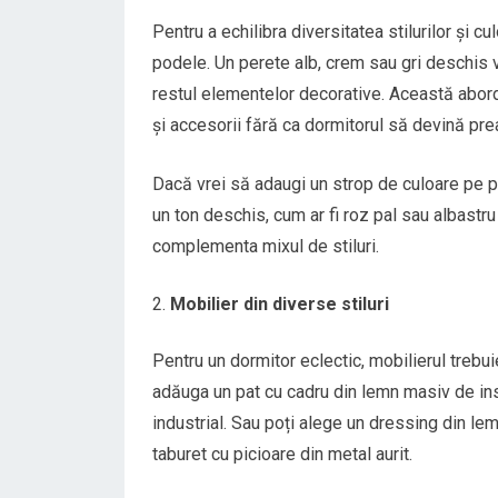
Pentru a echilibra diversitatea stilurilor și c
podele. Un perete alb, crem sau gri deschis v
restul elementelor decorative. Această abor
și accesorii fără ca dormitorul să devină pre
Dacă vrei să adaugi un strop de culoare pe pe
un ton deschis, cum ar fi roz pal sau albastr
complementa mixul de stiluri.
Mobilier din diverse stiluri
Pentru un dormitor eclectic, mobilierul trebui
adăuga un pat cu cadru din lemn masiv de ins
industrial. Sau poți alege un dressing din l
taburet cu picioare din metal aurit.