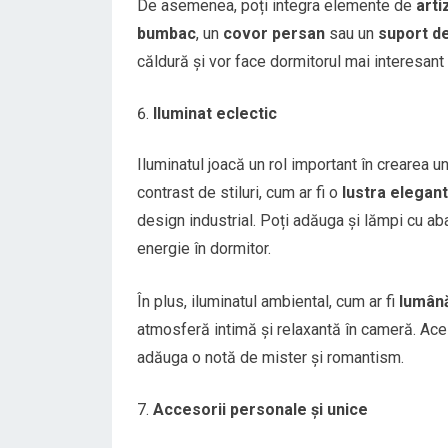
De asemenea, poți integra elemente de
arti
bumbac
, un
covor persan
sau un
suport d
căldură și vor face dormitorul mai interesant 
Iluminat eclectic
Iluminatul joacă un rol important în crearea u
contrast de stiluri, cum ar fi o
lustra elegant
design industrial. Poți adăuga și lămpi cu aba
energie în dormitor.
În plus, iluminatul ambiental, cum ar fi
lumână
atmosferă intimă și relaxantă în cameră. Ace
adăuga o notă de mister și romantism.
Accesorii personale și unice