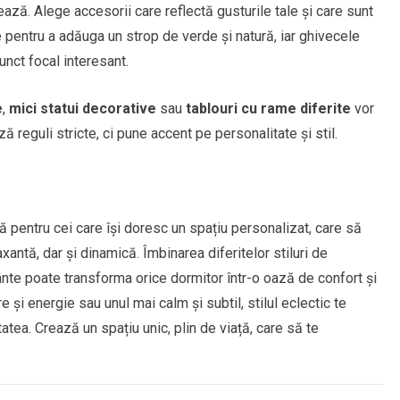
tează. Alege accesorii care reflectă gusturile tale și care sunt
 pentru a adăuga un strop de verde și natură, iar ghivecele
unct focal interesant.
e
,
mici statui decorative
sau
tablouri cu rame diferite
vor
ă reguli stricte, ci pune accent pe personalitate și stil.
 pentru cei care își doresc un spațiu personalizat, care să
axantă, dar și dinamică. Îmbinarea diferitelor stiluri de
tante poate transforma orice dormitor într-o oază de confort și
e și energie sau unul mai calm și subtil, stilul eclectic te
itatea. Crează un spațiu unic, plin de viață, care să te