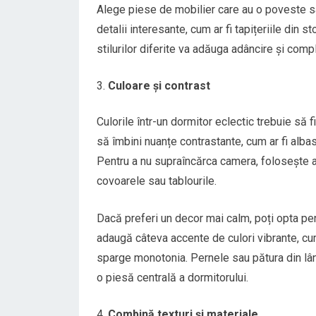
Alege piese de mobilier care au o poveste sa
detalii interesante, cum ar fi tapițeriile di
stilurilor diferite va adăuga adâncire și com
Culoare și contrast
Culorile într-un dormitor eclectic trebuie să fi
să îmbini nuanțe contrastante, cum ar fi alba
Pentru a nu supraîncărca camera, folosește ac
covoarele sau tablourile.
Dacă preferi un decor mai calm, poți opta pent
adaugă câteva accente de culori vibrante, cum
sparge monotonia. Pernele sau pătura din lân
o piesă centrală a dormitorului.
Combină texturi și materiale