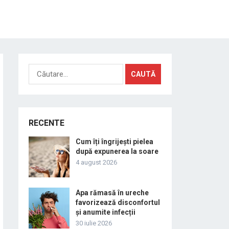
Caută
după:
RECENTE
Cum îți îngrijești pielea
după expunerea la soare
4 august 2026
Apa rămasă în ureche
favorizează disconfortul
și anumite infecții
30 iulie 2026