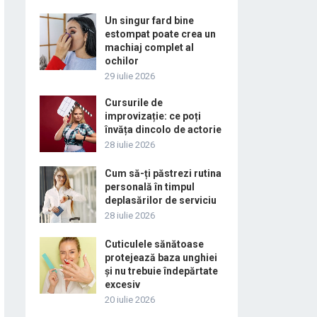
Un singur fard bine
estompat poate crea un
machiaj complet al
ochilor
29 iulie 2026
Cursurile de
improvizație: ce poți
învăța dincolo de actorie
28 iulie 2026
Cum să-ți păstrezi rutina
personală în timpul
deplasărilor de serviciu
28 iulie 2026
Cuticulele sănătoase
protejează baza unghiei
și nu trebuie îndepărtate
excesiv
20 iulie 2026