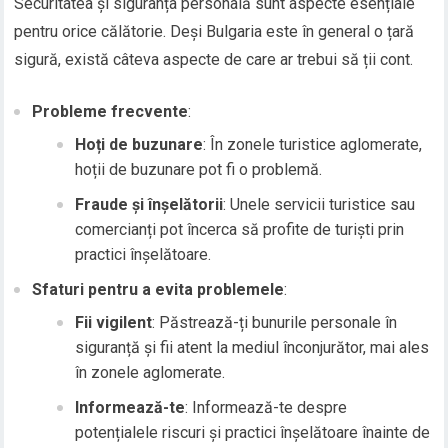
Securitatea și siguranța personală sunt aspecte esențiale
pentru orice călătorie. Deși Bulgaria este în general o țară
sigură, există câteva aspecte de care ar trebui să ții cont.
Probleme frecvente
:
Hoți de buzunare
: În zonele turistice aglomerate,
hoții de buzunare pot fi o problemă.
Fraude și înșelătorii
: Unele servicii turistice sau
comercianți pot încerca să profite de turiști prin
practici înșelătoare.
Sfaturi pentru a evita problemele
:
Fii vigilent
: Păstrează-ți bunurile personale în
siguranță și fii atent la mediul înconjurător, mai ales
în zonele aglomerate.
Informează-te
: Informează-te despre
potențialele riscuri și practici înșelătoare înainte de