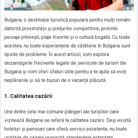
Bulgaria, o destinație turistică populară pentru mulți români
datorită proximității și prețurilor competitive, promite
peisaje pitorești, plaje însorite și o cultură bogată. Cu toate
acestea, nu toate experiențele de călătorie în Bulgaria sunt
lipsite de probleme. În acest articol, vom explora
dezamăgirile frecvente legate de serviciile de turism din
Bulgaria și vom oferi sfaturi utile pentru a te ajuta să eviți
neplăcerile și să te bucuri de o vacanță plăcută.
1.
Calitatea cazării
Una dintre cele mai comune plângeri ale turiștilor care
vizitează Bulgaria se referă la calitatea cazării. Deși există
hoteluri și pensiuni care oferă servicii excelente, nu toate
unitățile de cazare respectă standardele așteptate.