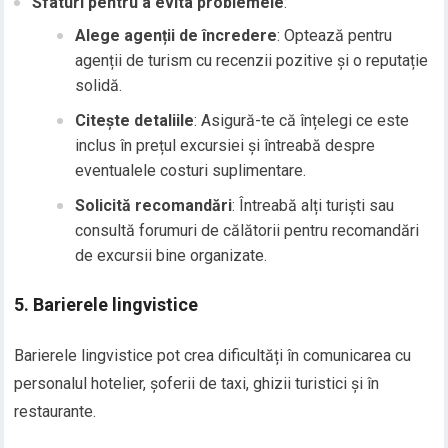
Sfaturi pentru a evita problemele
:
Alege agenții de încredere
: Optează pentru
agenții de turism cu recenzii pozitive și o reputație
solidă.
Citește detaliile
: Asigură-te că înțelegi ce este
inclus în prețul excursiei și întreabă despre
eventualele costuri suplimentare.
Solicită recomandări
: Întreabă alți turiști sau
consultă forumuri de călătorii pentru recomandări
de excursii bine organizate.
5.
Barierele lingvistice
Barierele lingvistice pot crea dificultăți în comunicarea cu
personalul hotelier, șoferii de taxi, ghizii turistici și în
restaurante.