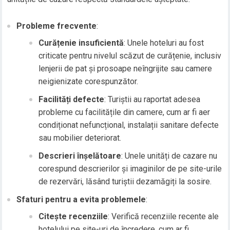
Probleme frecvente
:
Curățenie insuficientă
: Unele hoteluri au fost
criticate pentru nivelul scăzut de curățenie, inclusiv
lenjerii de pat și prosoape neîngrijite sau camere
neigienizate corespunzător.
Facilități defecte
: Turiștii au raportat adesea
probleme cu facilitățile din camere, cum ar fi aer
condiționat nefuncțional, instalații sanitare defecte
sau mobilier deteriorat.
Descrieri înșelătoare
: Unele unități de cazare nu
corespund descrierilor și imaginilor de pe site-urile
de rezervări, lăsând turiștii dezamăgiți la sosire.
Sfaturi pentru a evita problemele
:
Citește recenziile
: Verifică recenziile recente ale
hotelului pe site-uri de încredere, cum ar fi