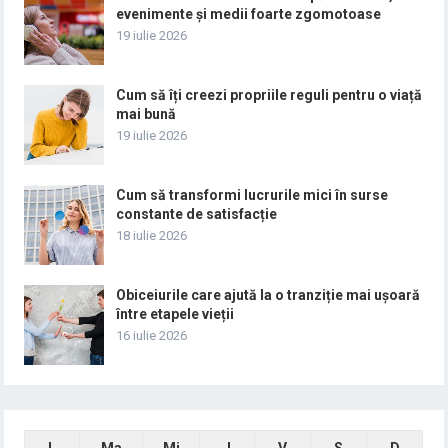
evenimente și medii foarte zgomotoase
19 iulie 2026
Cum să îți creezi propriile reguli pentru o viață
mai bună
19 iulie 2026
Cum să transformi lucrurile mici în surse
constante de satisfacție
18 iulie 2026
Obiceiurile care ajută la o tranziție mai ușoară
între etapele vieții
16 iulie 2026
L
Ma
Mi
J
V
S
D