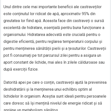
Unul dintre cele mai importante beneficii ale castraveților
este conținutul lor ridicat de apă, aproximativ 95% din
greutatea lor fiind apă. Aceasta face din castraveți o sursă
excelentă de hidratare, esențială pentru buna funcționare a
organismului. Hidratarea adecvată este crucială pentru o
digestie eficientă, pentru reglarea temperaturii corpului și
pentru menținerea sănătății pielii și a țesuturilor. Castraveții
pot fi consumați pe tot parcursul zilei pentru a asigura un
aport constant de lichide, mai ales în zilele călduroase sau
după exerciții fizice.
Datorită apei pe care o conțin, castraveții ajută la prevenirea
deshidratării și la menținerea unui echilibru optim al
lichidelor în organism. Aceștia sunt ideali pentru persoanele
care doresc să își mențină nivelul de energie ridicat și să
sprijine un metabolism sănătos.