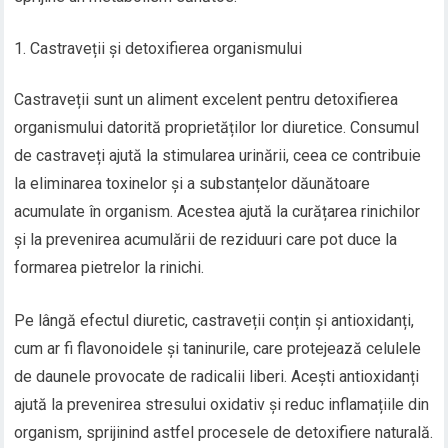
Castraveții și detoxifierea organismului
Castraveții sunt un aliment excelent pentru detoxifierea
organismului datorită proprietăților lor diuretice. Consumul
de castraveți ajută la stimularea urinării, ceea ce contribuie
la eliminarea toxinelor și a substanțelor dăunătoare
acumulate în organism. Acestea ajută la curățarea rinichilor
și la prevenirea acumulării de reziduuri care pot duce la
formarea pietrelor la rinichi.
Pe lângă efectul diuretic, castraveții conțin și antioxidanți,
cum ar fi flavonoidele și taninurile, care protejează celulele
de daunele provocate de radicalii liberi. Acești antioxidanți
ajută la prevenirea stresului oxidativ și reduc inflamațiile din
organism, sprijinind astfel procesele de detoxifiere naturală.