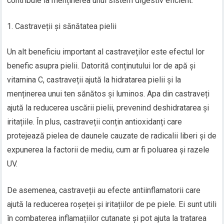
contribuie la menținerea unui sistem digestiv eficient.
Castraveții și sănătatea pielii
Un alt beneficiu important al castraveților este efectul lor
benefic asupra pielii. Datorită conținutului lor de apă și
vitamina C, castraveții ajută la hidratarea pielii și la
menținerea unui ten sănătos și luminos. Apa din castraveți
ajută la reducerea uscării pielii, prevenind deshidratarea și
iritațiile. În plus, castraveții conțin antioxidanți care
protejează pielea de daunele cauzate de radicalii liberi și de
expunerea la factorii de mediu, cum ar fi poluarea și razele
UV.
De asemenea, castraveții au efecte antiinflamatorii care
ajută la reducerea roșeței și iritațiilor de pe piele. Ei sunt utili
în combaterea inflamațiilor cutanate și pot ajuta la tratarea