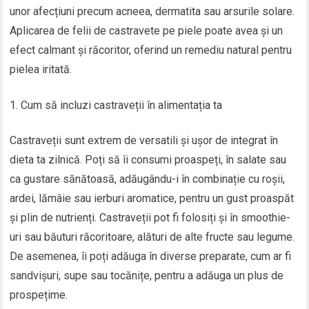
unor afecțiuni precum acneea, dermatita sau arsurile solare.
Aplicarea de felii de castravete pe piele poate avea și un
efect calmant și răcoritor, oferind un remediu natural pentru
pielea iritată.
Cum să incluzi castraveții în alimentația ta
Castraveții sunt extrem de versatili și ușor de integrat în
dieta ta zilnică. Poți să îi consumi proaspeți, în salate sau
ca gustare sănătoasă, adăugându-i în combinație cu roșii,
ardei, lămâie sau ierburi aromatice, pentru un gust proaspăt
și plin de nutrienți. Castraveții pot fi folosiți și în smoothie-
uri sau băuturi răcoritoare, alături de alte fructe sau legume.
De asemenea, îi poți adăuga în diverse preparate, cum ar fi
sandvișuri, supe sau tocănițe, pentru a adăuga un plus de
prospețime.