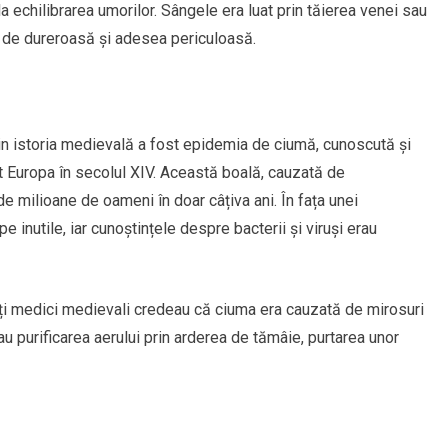
a echilibrarea umorilor. Sângele era luat prin tăierea venei sau
l de dureroasă și adesea periculoasă.
in istoria medievală a fost epidemia de ciumă, cunoscută și
 Europa în secolul XIV. Această boală, cauzată de
 de milioane de oameni în doar câțiva ani. În fața unei
inutile, iar cunoștințele despre bacterii și viruși erau
ulți medici medievali credeau că ciuma era cauzată de mirosuri
u purificarea aerului prin arderea de tămâie, purtarea unor