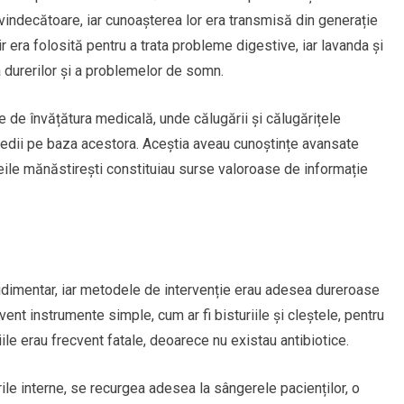
vindecătoare, iar cunoașterea lor era transmisă din generație
 era folosită pentru a trata probleme digestive, iar lavanda și
durerilor și a problemelor de somn.
 de învățătura medicală, unde călugării și călugărițele
edii pe baza acestora. Aceștia aveau cunoștințe avansate
oeile mănăstirești constituiau surse valoroase de informație
udimentar, iar metodele de intervenție erau adesea dureroase
ent instrumente simple, cum ar fi bisturiile și cleștele, pentru
iile erau frecvent fatale, deoarece nu existau antibiotice.
ile interne, se recurgea adesea la sângerele pacienților, o