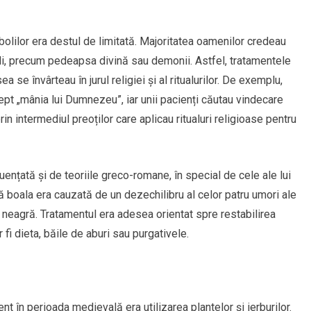
olilor era destul de limitată. Majoritatea oamenilor credeau
ali, precum pedeapsa divină sau demonii. Astfel, tratamentele
 se învârteau în jurul religiei și al ritualurilor. De exemplu,
ept „mânia lui Dumnezeu”, iar unii pacienți căutau vindecare
prin intermediul preoților care aplicau ritualuri religioase pentru
ențată și de teoriile greco-romane, în special de cele ale lui
ă boala era cauzată de un dezechilibru al celor patru umori ale
a neagră. Tratamentul era adesea orientat spre restabilirea
 fi dieta, băile de aburi sau purgativele.
 în perioada medievală era utilizarea plantelor și ierburilor.