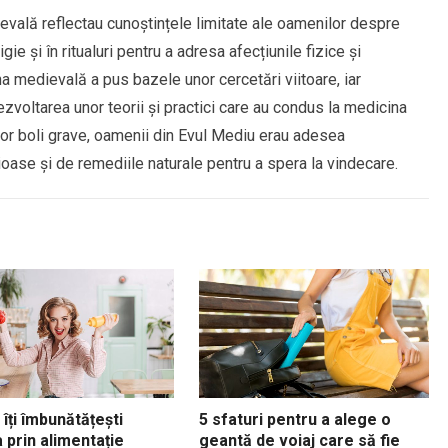
evală reflectau cunoștințele limitate ale oamenilor despre
gie și în ritualuri pentru a adresa afecțiunile fizice și
na medievală a pus bazele unor cercetări viitoare, iar
ezvoltarea unor teorii și practici care au condus la medicina
tor boli grave, oamenii din Evul Mediu erau adesea
ioase și de remediile naturale pentru a spera la vindecare.
îți îmbunătățești
5 sfaturi pentru a alege o
 prin alimentație
geantă de voiaj care să fie