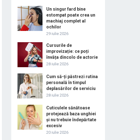
Un singur fard bine
estompat poate crea un
machiaj complet al
ochilor
29 iulie 2026
Cursurile de
improvizație: ce poți
învăța dincolo de actorie
28 iulie 2026
Cum să-ți păstrezi rutina
personală în timpul
deplasărilor de serviciu
28 iulie 2026
Cuticulele sănătoase
protejează baza unghiei
și nu trebuie îndepărtate
excesiv
20 iulie 2026