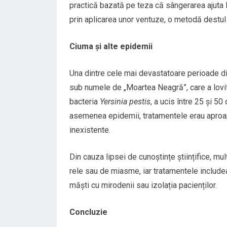
practică bazată pe teza că sângerarea ajuta l
prin aplicarea unor ventuze, o metodă destu
Ciuma și alte epidemii
Una dintre cele mai devastatoare perioade d
sub numele de „Moartea Neagră”, care a lovit
bacteria
Yersinia pestis
, a ucis între 25 și 50
asemenea epidemii, tratamentele erau aproape 
inexistente.
Din cauza lipsei de cunoștințe științifice, m
rele sau de miasme, iar tratamentele includea
măști cu mirodenii sau izolația pacienților.
Concluzie