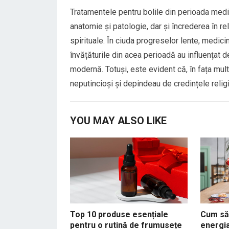
Tratamentele pentru bolile din perioada medi
anatomie și patologie, dar și încrederea în reli
spirituale. În ciuda progreselor lente, medici
învățăturile din acea perioadă au influențat d
modernă. Totuși, este evident că, în fața mul
neputincioși și depindeau de credințele relig
YOU MAY ALSO LIKE
Top 10 produse esențiale
Cum să 
pentru o rutină de frumusețe
energia