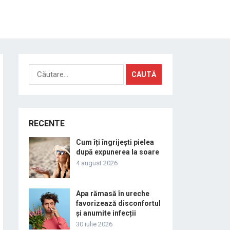
Caută
după:
RECENTE
Cum îți îngrijești pielea
după expunerea la soare
4 august 2026
Apa rămasă în ureche
favorizează disconfortul
și anumite infecții
30 iulie 2026