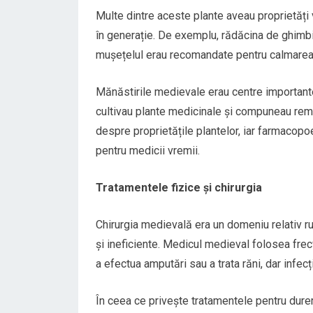
Multe dintre aceste plante aveau proprietăți 
în generație. De exemplu, rădăcina de ghimbir
mușețelul erau recomandate pentru calmarea 
Mănăstirile medievale erau centre importante
cultivau plante medicinale și compuneau rem
despre proprietățile plantelor, iar farmacop
pentru medicii vremii.
Tratamentele fizice și chirurgia
Chirurgia medievală era un domeniu relativ r
și ineficiente. Medicul medieval folosea frecv
a efectua amputări sau a trata răni, dar infecț
În ceea ce privește tratamentele pentru durer