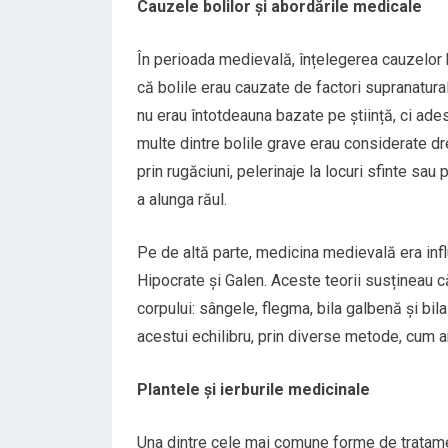
Cauzele bolilor și abordările medicale
În perioada medievală, înțelegerea cauzelor b
că bolile erau cauzate de factori supranatur
nu erau întotdeauna bazate pe știință, ci adesea
multe dintre bolile grave erau considerate dr
prin rugăciuni, pelerinaje la locuri sfinte sau 
a alunga răul.
Pe de altă parte, medicina medievală era influ
Hipocrate și Galen. Aceste teorii susțineau c
corpului: sângele, flegma, bila galbenă și bil
acestui echilibru, prin diverse metode, cum ar
Plantele și ierburile medicinale
Una dintre cele mai comune forme de tratament