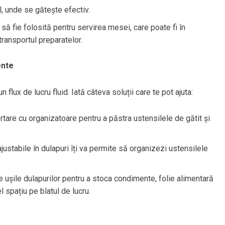
ul, unde se gătește efectiv.
să fie folosită pentru servirea mesei, care poate fi în
transportul preparatelor.
ente
flux de lucru fluid. Iată câteva soluții care te pot ajuta:
rtare cu organizatoare pentru a păstra ustensilele de gătit și
 ajustabile în dulapuri îți va permite să organizezi ustensilele
e ușile dulapurilor pentru a stoca condimente, folie alimentară
spațiu pe blatul de lucru.