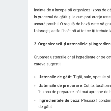
Înainte de a începe să organizezi zona de găt
în procesul de gătit și la cum poți aranja ust
ușoară posibil. O regulă de bază este să grup
folosești, astfel încât să ai tot ce îți trebuie
2. Organizează-ți ustensilele și ingredien
Gruparea ustensilelor și ingredientelor pe cat
câteva sugestii:
Ustensile de gătit
: Tigăi, oale, spatule și
Ustensile de preparare
: Cuțite, tocătoa
în zona de preparare, cât mai aproape de bl
Ingredientele de bază
: Plasează condime
de gătit.