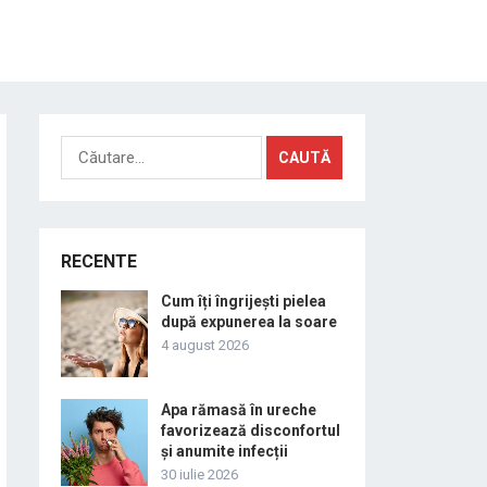
Caută
după:
RECENTE
Cum îți îngrijești pielea
după expunerea la soare
4 august 2026
Apa rămasă în ureche
favorizează disconfortul
și anumite infecții
30 iulie 2026