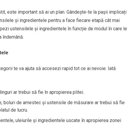
it, este important să ai un plan. Gândește-te la pașii implicați
ensilele și ingredientele pentru a face fiecare etapă cât mai
ezi ustensilele și ingredientele în funcție de modul în care le
 la îndemână.
tele
egorii te va ajuta să accesezi rapid tot ce ai nevoie. Iată
 linguri ar trebui să fie în apropierea plitei.
re, boluri de amestec și ustensile de măsurare ar trebui să fie
atul de lucru.
ntele, uleiurile și ingredientele uscate în apropierea zonei