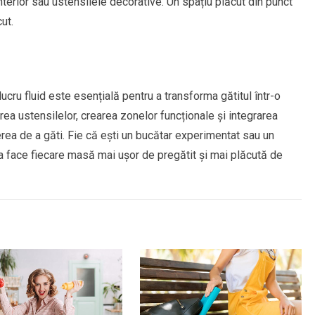
 interior sau ustensilele decorative. Un spațiu plăcut din punct
ut.
ucru fluid este esențială pentru a transforma gătitul într-o
rea ustensilelor, crearea zonelor funcționale și integrarea
erea de a găti. Fie că ești un bucătar experimentat sau un
va face fiecare masă mai ușor de pregătit și mai plăcută de