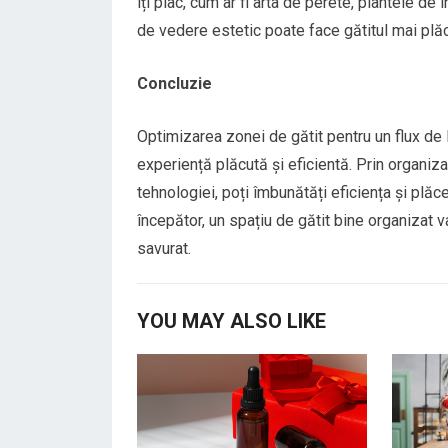
îți plac, cum ar fi arta de perete, plantele de
de vedere estetic poate face gătitul mai plăc
Concluzie
Optimizarea zonei de gătit pentru un flux de l
experiență plăcută și eficientă. Prin organiza
tehnologiei, poți îmbunătăți eficiența și plăc
începător, un spațiu de gătit bine organizat 
savurat.
YOU MAY ALSO LIKE