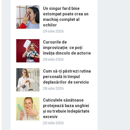
Un singur fard bine
estompat poate crea un
machiaj complet al
ochilor
29 iulie 2026
Cursurile de
improvizație: ce poți
învăța dincolo de actorie
28 iulie 2026
Cum să-ți păstrezi rutina
personală în timpul
deplasărilor de serviciu
28 iulie 2026
Cuticulele sănătoase
protejează baza unghiei
și nu trebuie îndepărtate
excesiv
20 iulie 2026