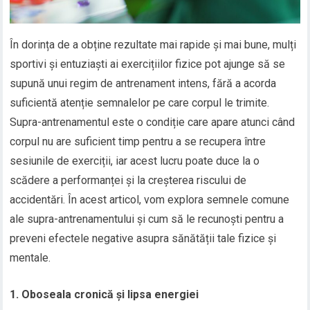
În dorința de a obține rezultate mai rapide și mai bune, mulți
sportivi și entuziaști ai exercițiilor fizice pot ajunge să se
supună unui regim de antrenament intens, fără a acorda
suficientă atenție semnalelor pe care corpul le trimite.
Supra-antrenamentul este o condiție care apare atunci când
corpul nu are suficient timp pentru a se recupera între
sesiunile de exerciții, iar acest lucru poate duce la o
scădere a performanței și la creșterea riscului de
accidentări. În acest articol, vom explora semnele comune
ale supra-antrenamentului și cum să le recunoști pentru a
preveni efectele negative asupra sănătății tale fizice și
mentale.
1. Oboseala cronică și lipsa energiei