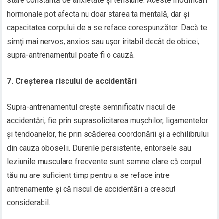
stare constantă de anxietate și tensiune. Aceste modificări
hormonale pot afecta nu doar starea ta mentală, dar și
capacitatea corpului de a se reface corespunzător. Dacă te
simți mai nervos, anxios sau ușor iritabil decât de obicei,
supra-antrenamentul poate fi o cauză.
7. Creșterea riscului de accidentări
Supra-antrenamentul crește semnificativ riscul de
accidentări, fie prin suprasolicitarea mușchilor, ligamentelor
și tendoanelor, fie prin scăderea coordonării și a echilibrului
din cauza oboselii. Durerile persistente, entorsele sau
leziunile musculare frecvente sunt semne clare că corpul
tău nu are suficient timp pentru a se reface între
antrenamente și că riscul de accidentări a crescut
considerabil.