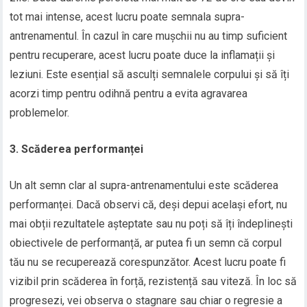
tot mai intense, acest lucru poate semnala supra-
antrenamentul. În cazul în care mușchii nu au timp suficient
pentru recuperare, acest lucru poate duce la inflamații și
leziuni. Este esențial să asculți semnalele corpului și să îți
acorzi timp pentru odihnă pentru a evita agravarea
problemelor.
3. Scăderea performanței
Un alt semn clar al supra-antrenamentului este scăderea
performanței. Dacă observi că, deși depui același efort, nu
mai obții rezultatele așteptate sau nu poți să îți îndeplinești
obiectivele de performanță, ar putea fi un semn că corpul
tău nu se recuperează corespunzător. Acest lucru poate fi
vizibil prin scăderea în forță, rezistență sau viteză. În loc să
progresezi, vei observa o stagnare sau chiar o regresie a