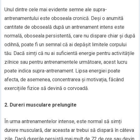
Unul dintre cele mai evidente semne ale supra-
antrenamentului este oboseala cronică. Deși o anumită
cantitate de oboseală după un antrenament intens este
normală, oboseala persistentă, care nu dispare chiar și după
odihnă, poate fi un semnal că ai depășit limitele corpului
tău. Dacă simți că nu ai suficientă energie pentru activitățile
zilnice sau pentru antrenamentele următoare, acest lucru
poate indica supra-antrenament. Lipsa energiei poate
afecta, de asemenea, concentrarea și motivația, făcând
exercițiile fizice să devină o corvoadă.
2. Dureri musculare prelungite
În urma antrenamentelor intense, este normal să simți
durere musculară, dar aceasta ar trebui să dispară în câteva
zile. Dacă durerile persistă mai mult de 72 de ore sau devin