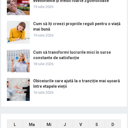
evenimente și medii foarte zgomotoase
19 iulie 2026
Cum să îți creezi propriile reguli pentru o viață
mai bună
19 iulie 2026
Cum să transformi lucrurile mici în surse
constante de satisfacție
18 iulie 2026
Obiceiurile care ajută la o tranziție mai ușoară
între etapele vieții
16 iulie 2026
L
Ma
Mi
J
V
S
D