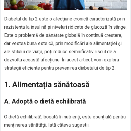
Diabetul de tip 2 este o afecțiune cronică caracterizată prin
rezistența la insulină și niveluri ridicate de glucoză în sânge.
Este o problemă de sănătate globală în continuă creștere,
dar vestea bună este că, prin modificări ale alimentației și
ale stilului de viață, poți reduce semnificativ riscul de a
dezvolta această afecțiune. În acest articol, vom explora
strategii eficiente pentru prevenirea diabetului de tip 2.
1. Alimentația sănătoasă
A. Adoptă o dietă echilibrată
O dietă echilibrată, bogată în nutrienți, este esențială pentru
menținerea sănătății. Iată câteva sugestii: