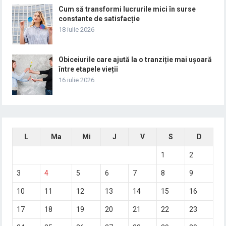
Cum să transformi lucrurile mici în surse
constante de satisfacție
18 iulie 2026
Obiceiurile care ajută la o tranziție mai ușoară
între etapele vieții
16 iulie 2026
L
Ma
Mi
J
V
S
D
1
2
3
4
5
6
7
8
9
10
11
12
13
14
15
16
17
18
19
20
21
22
23