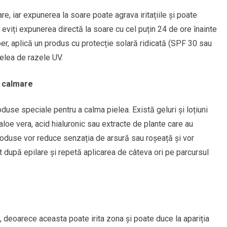
e, iar expunerea la soare poate agrava iritațiile și poate
viți expunerea directă la soare cu cel puțin 24 de ore înainte
iber, aplică un produs cu protecție solară ridicată (SPF 30 sau
elea de razele UV.
u calmare
duse speciale pentru a calma pielea. Există geluri și loțiuni
loe vera, acid hialuronic sau extracte de plante care au
produse vor reduce senzația de arsură sau roșeață și vor
 după epilare și repetă aplicarea de câteva ori pe parcursul
i, deoarece aceasta poate irita zona și poate duce la apariția