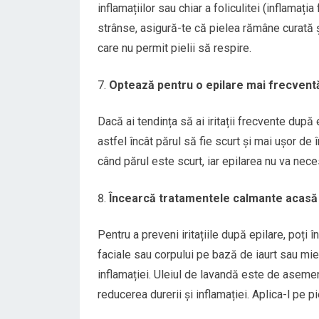
inflamațiilor sau chiar a foliculitei (inflamați
strânse, asigură-te că pielea rămâne curată ș
care nu permit pielii să respire.
Optează pentru o epilare mai frecvent
Dacă ai tendința să ai iritații frecvente după 
astfel încât părul să fie scurt și mai ușor de 
când părul este scurt, iar epilarea nu va nece
Încearcă tratamentele calmante acasă
Pentru a preveni iritațiile după epilare, poți
faciale sau corpului pe bază de iaurt sau mier
inflamației. Uleiul de lavandă este de asemene
reducerea durerii și inflamației. Aplica-l pe 