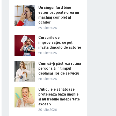
Un singur fard bine
estompat poate crea un
machiaj complet al
ochilor
29 iulie 2026
Cursurile de
improvizație: ce poți
învăța dincolo de actorie
28 iulie 2026
Cum să-ți păstrezi rutina
personală în timpul
deplasărilor de serviciu
28 iulie 2026
Cuticulele sănătoase
protejează baza unghiei
și nu trebuie îndepărtate
excesiv
20 iulie 2026