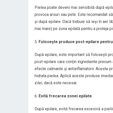
Pielea poate deveni mai sensibilă după epilar
provoca arsuri sau pete. Este recomandat să e
și după epilare. Dacă trebuie să ieși în aer l
mai mare) pe zona epilată pentru a proteja pi
Folosește produse post-epilare pentr
După epilare, este important să folosești pro
post-epilare care conțin ingrediente precum a
efecte calmante și antiinflamatorii. Aceste 
hidrata pielea. Aplică aceste produse imediat
zilei, dacă este necesar.
Evită frecarea zonei epilate
După epilare, evită frecarea excesivă a pieli