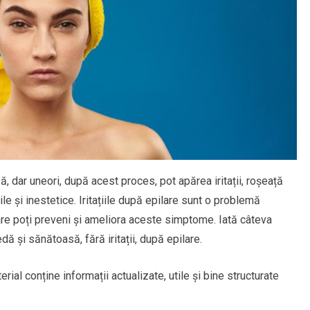
, dar uneori, după acest proces, pot apărea iritații, roșeață
ile și inestetice. Iritațiile după epilare sunt o problemă
re poți preveni și ameliora aceste simptome. Iată câteva
edă și sănătoasă, fără iritații, după epilare.
erial conține informații actualizate, utile și bine structurate