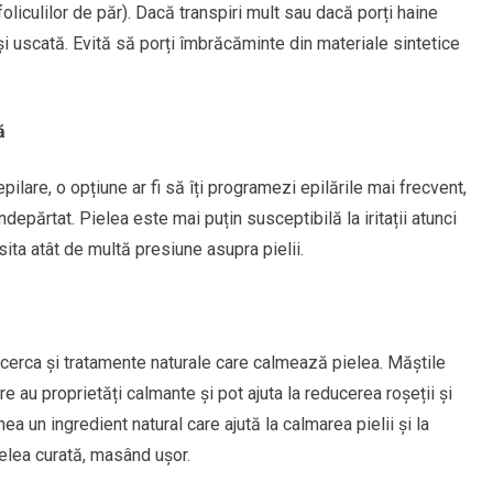
a foliculilor de păr). Dacă transpiri mult sau dacă porți haine
i uscată. Evită să porți îmbrăcăminte din materiale sintetice
ă
epilare, o opțiune ar fi să îți programezi epilările mai frecvent,
îndepărtat. Pielea este mai puțin susceptibilă la iritații atunci
sita atât de multă presiune asupra pielii.
 încerca și tratamente naturale care calmează pielea. Măștile
e au proprietăți calmante și pot ajuta la reducerea roșeții și
a un ingredient natural care ajută la calmarea pielii și la
pielea curată, masând ușor.