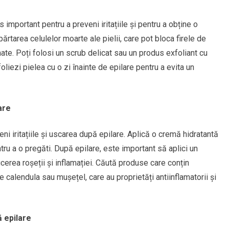
s important pentru a preveni iritațiile și pentru a obține o
ărtarea celulelor moarte ale pielii, care pot bloca firele de
arnate. Poți folosi un scrub delicat sau un produs exfoliant cu
oliezi pielea cu o zi înainte de epilare pentru a evita un
are
eni iritațiile și uscarea după epilare. Aplică o cremă hidratantă
tru a o pregăti. După epilare, este important să aplici un
ucerea roșeții și inflamației. Căută produse care conțin
e calendula sau mușețel, care au proprietăți antiinflamatorii și
ă epilare