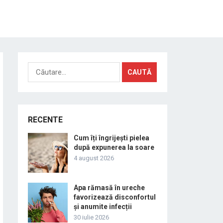
Caută
după:
RECENTE
Cum îți îngrijești pielea
după expunerea la soare
4 august 2026
Apa rămasă în ureche
favorizează disconfortul
și anumite infecții
30 iulie 2026