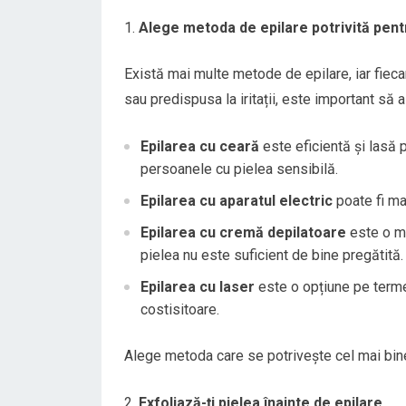
Alege metoda de epilare potrivită pentr
Există mai multe metode de epilare, iar fieca
sau predispusa la iritații, este important să
Epilarea cu ceară
este eficientă și lasă p
persoanele cu pielea sensibilă.
Epilarea cu aparatul electric
poate fi ma
Epilarea cu cremă depilatoare
este o me
pielea nu este suficient de bine pregătită.
Epilarea cu laser
este o opțiune pe terme
costisitoare.
Alege metoda care se potrivește cel mai bine t
Exfoliază-ți pielea înainte de epilare