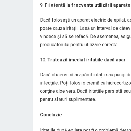
Fii atentă la frecvența utilizării aparate
Dacă folosești un aparat electric de epilat, 
poate cauza iritații. Lasă un interval de câtev
vindece și să se refacă. De asemenea, asigură
producătorului pentru utilizare corectă.
Tratează imediat iritațiile dacă apar
Dacă observi că ai apărut iritații sau pungi d
infecțiile. Poți folosi o cremă cu hidrocorti
conține aloe vera. Dacă iritațiile persistă 
pentru sfaturi suplimentare.
Concluzie
Iritațiile după epilare pot fi o problemă deran