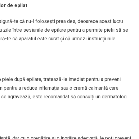
lor de epilat
asigură-te că nu-l folosești prea des, deoarece acest lucru
a zile între sesiunile de epilare pentru a permite pielii să se
-te că aparatul este curat și că urmezi instrucțiunile
e piele după epilare, tratează-le imediat pentru a preveni
zon pentru a reduce inflamația sau o cremă calmantă care
sau se agravează, este recomandat să consulți un dermatolog
jantă, dar cu o pregătire și o îngrijire adecvată, le poți preveni