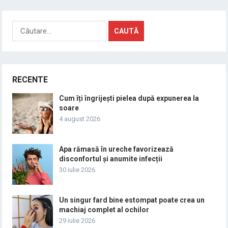
Caută
după:
RECENTE
Cum îți îngrijești pielea după expunerea la
soare
4 august 2026
Apa rămasă în ureche favorizează
disconfortul și anumite infecții
30 iulie 2026
Un singur fard bine estompat poate crea un
machiaj complet al ochilor
29 iulie 2026