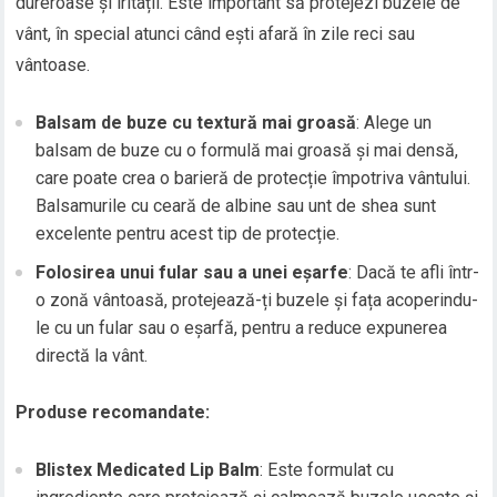
dureroase și iritații. Este important să protejezi buzele de
vânt, în special atunci când ești afară în zile reci sau
vântoase.
Balsam de buze cu textură mai groasă
: Alege un
balsam de buze cu o formulă mai groasă și mai densă,
care poate crea o barieră de protecție împotriva vântului.
Balsamurile cu ceară de albine sau unt de shea sunt
excelente pentru acest tip de protecție.
Folosirea unui fular sau a unei eșarfe
: Dacă te afli într-
o zonă vântoasă, protejează-ți buzele și fața acoperindu-
le cu un fular sau o eșarfă, pentru a reduce expunerea
directă la vânt.
Produse recomandate:
Blistex Medicated Lip Balm
: Este formulat cu