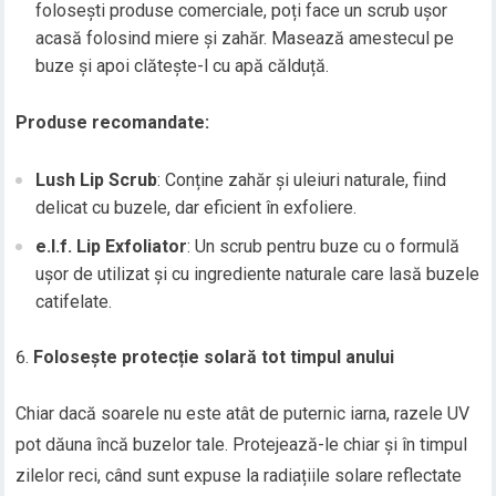
folosești produse comerciale, poți face un scrub ușor
acasă folosind miere și zahăr. Masează amestecul pe
buze și apoi clătește-l cu apă călduță.
Produse recomandate:
Lush Lip Scrub
: Conține zahăr și uleiuri naturale, fiind
delicat cu buzele, dar eficient în exfoliere.
e.l.f. Lip Exfoliator
: Un scrub pentru buze cu o formulă
ușor de utilizat și cu ingrediente naturale care lasă buzele
catifelate.
Folosește protecție solară tot timpul anului
Chiar dacă soarele nu este atât de puternic iarna, razele UV
pot dăuna încă buzelor tale. Protejează-le chiar și în timpul
zilelor reci, când sunt expuse la radiațiile solare reflectate