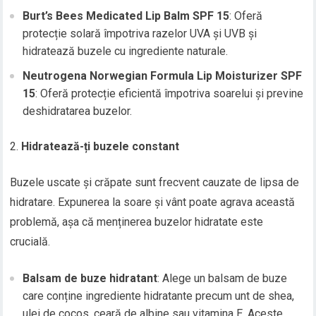
Burt’s Bees Medicated Lip Balm SPF 15
: Oferă
protecție solară împotriva razelor UVA și UVB și
hidratează buzele cu ingrediente naturale.
Neutrogena Norwegian Formula Lip Moisturizer SPF
15
: Oferă protecție eficientă împotriva soarelui și previne
deshidratarea buzelor.
Hidratează-ți buzele constant
Buzele uscate și crăpate sunt frecvent cauzate de lipsa de
hidratare. Expunerea la soare și vânt poate agrava această
problemă, așa că menținerea buzelor hidratate este
crucială.
Balsam de buze hidratant
: Alege un balsam de buze
care conține ingrediente hidratante precum unt de shea,
ulei de cocos, ceară de albine sau vitamina E. Aceste