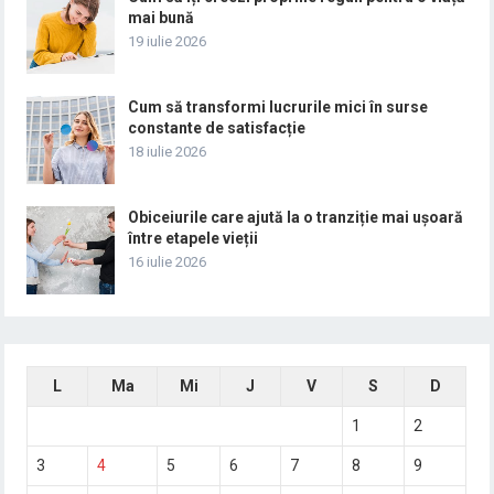
mai bună
19 iulie 2026
Cum să transformi lucrurile mici în surse
constante de satisfacție
18 iulie 2026
Obiceiurile care ajută la o tranziție mai ușoară
între etapele vieții
16 iulie 2026
L
Ma
Mi
J
V
S
D
1
2
3
4
5
6
7
8
9