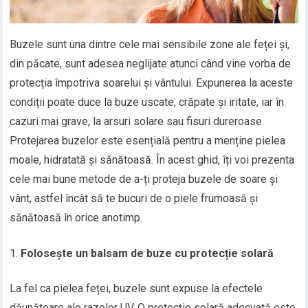
Buzele sunt una dintre cele mai sensibile zone ale feței și,
din păcate, sunt adesea neglijate atunci când vine vorba de
protecția împotriva soarelui și vântului. Expunerea la aceste
condiții poate duce la buze uscate, crăpate și iritate, iar în
cazuri mai grave, la arsuri solare sau fisuri dureroase.
Protejarea buzelor este esențială pentru a menține pielea
moale, hidratată și sănătoasă. În acest ghid, îți voi prezenta
cele mai bune metode de a-ți proteja buzele de soare și
vânt, astfel încât să te bucuri de o piele frumoasă și
sănătoasă în orice anotimp.
Folosește un balsam de buze cu protecție solară
La fel ca pielea feței, buzele sunt expuse la efectele
dăunătoare ale razelor UV. O protecție solară adecvată este