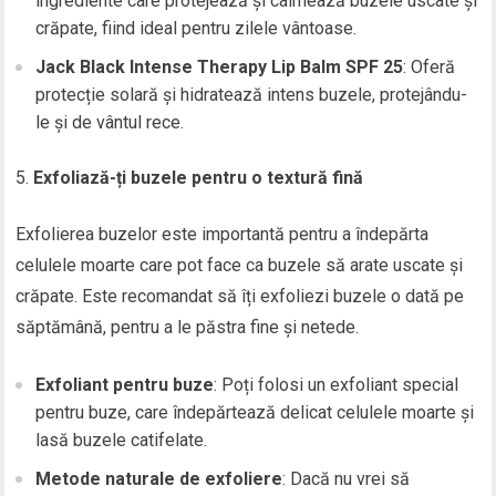
ingrediente care protejează și calmează buzele uscate și
crăpate, fiind ideal pentru zilele vântoase.
Jack Black Intense Therapy Lip Balm SPF 25
: Oferă
protecție solară și hidratează intens buzele, protejându-
le și de vântul rece.
Exfoliază-ți buzele pentru o textură fină
Exfolierea buzelor este importantă pentru a îndepărta
celulele moarte care pot face ca buzele să arate uscate și
crăpate. Este recomandat să îți exfoliezi buzele o dată pe
săptămână, pentru a le păstra fine și netede.
Exfoliant pentru buze
: Poți folosi un exfoliant special
pentru buze, care îndepărtează delicat celulele moarte și
lasă buzele catifelate.
Metode naturale de exfoliere
: Dacă nu vrei să