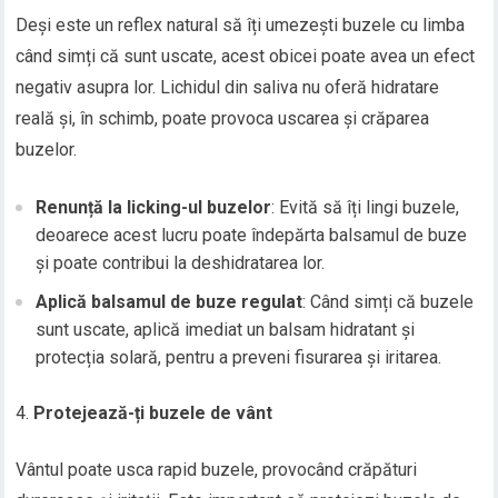
Deși este un reflex natural să îți umezești buzele cu limba
când simți că sunt uscate, acest obicei poate avea un efect
negativ asupra lor. Lichidul din saliva nu oferă hidratare
reală și, în schimb, poate provoca uscarea și crăparea
buzelor.
Renunță la licking-ul buzelor
: Evită să îți lingi buzele,
deoarece acest lucru poate îndepărta balsamul de buze
și poate contribui la deshidratarea lor.
Aplică balsamul de buze regulat
: Când simți că buzele
sunt uscate, aplică imediat un balsam hidratant și
protecția solară, pentru a preveni fisurarea și iritarea.
Protejează-ți buzele de vânt
Vântul poate usca rapid buzele, provocând crăpături