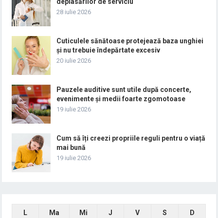
deplasărilor de serviciu
28 iulie 2026
Cuticulele sănătoase protejează baza unghiei
și nu trebuie îndepărtate excesiv
20 iulie 2026
Pauzele auditive sunt utile după concerte,
evenimente și medii foarte zgomotoase
19 iulie 2026
Cum să îți creezi propriile reguli pentru o viață
mai bună
19 iulie 2026
L
Ma
Mi
J
V
S
D