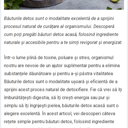
Băuturile detox sunt o modalitate excelentă de a sprijini
procesul natural de curățare al organismului. Descoperă
cum poți pregăti băuturi detox acasă, folosind ingrediente
naturale și accesibile pentru a te simți revigorat și energizat.
Într-o lume plină de toxine, poluare și stres, organismul
nostru are nevoie de un ajutor suplimentar pentru a elimina
substanțele dăunătoare și pentru a-și păstra vitalitatea.
Băuturile detox sunt o modalitate ușoară și eficientă de a
sprijini acest proces natural de detoxifiere. Fie că vrei să îți
îmbunătățești digestia, să îți crești energia sau pur și
simplu să îți îngrijești pielea, băuturile detox acasă sunt o
alegere excelentă. În acest articol, vei descoperi câteva
rețete simple pentru băuturi detox, folosind ingrediente