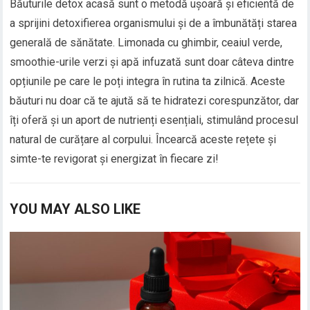
Băuturile detox acasă sunt o metodă ușoară și eficientă de
a sprijini detoxifierea organismului și de a îmbunătăți starea
generală de sănătate. Limonada cu ghimbir, ceaiul verde,
smoothie-urile verzi și apă infuzată sunt doar câteva dintre
opțiunile pe care le poți integra în rutina ta zilnică. Aceste
băuturi nu doar că te ajută să te hidratezi corespunzător, dar
îți oferă și un aport de nutrienți esențiali, stimulând procesul
natural de curățare al corpului. Încearcă aceste rețete și
simte-te revigorat și energizat în fiecare zi!
YOU MAY ALSO LIKE