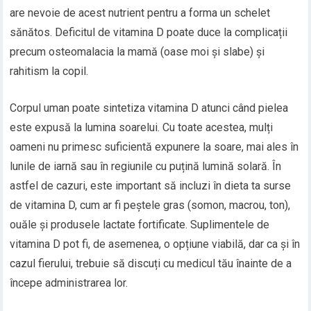
are nevoie de acest nutrient pentru a forma un schelet
sănătos. Deficitul de vitamina D poate duce la complicații
precum osteomalacia la mamă (oase moi și slabe) și
rahitism la copil.
Corpul uman poate sintetiza vitamina D atunci când pielea
este expusă la lumina soarelui. Cu toate acestea, mulți
oameni nu primesc suficientă expunere la soare, mai ales în
lunile de iarnă sau în regiunile cu puțină lumină solară. În
astfel de cazuri, este important să incluzi în dieta ta surse
de vitamina D, cum ar fi peștele gras (somon, macrou, ton),
ouăle și produsele lactate fortificate. Suplimentele de
vitamina D pot fi, de asemenea, o opțiune viabilă, dar ca și în
cazul fierului, trebuie să discuți cu medicul tău înainte de a
începe administrarea lor.