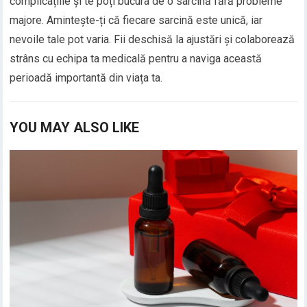
complicațiile și te poți bucura de o sarcină fără probleme
majore. Amintește-ți că fiecare sarcină este unică, iar
nevoile tale pot varia. Fii deschisă la ajustări și colaborează
strâns cu echipa ta medicală pentru a naviga această
perioadă importantă din viața ta.
YOU MAY ALSO LIKE