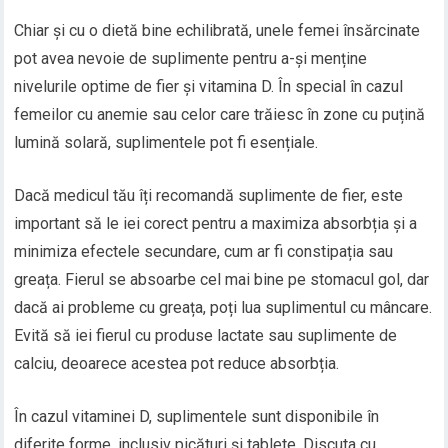
Chiar și cu o dietă bine echilibrată, unele femei însărcinate
pot avea nevoie de suplimente pentru a-și menține
nivelurile optime de fier și vitamina D. În special în cazul
femeilor cu anemie sau celor care trăiesc în zone cu puțină
lumină solară, suplimentele pot fi esențiale.
Dacă medicul tău îți recomandă suplimente de fier, este
important să le iei corect pentru a maximiza absorbția și a
minimiza efectele secundare, cum ar fi constipația sau
greața. Fierul se absoarbe cel mai bine pe stomacul gol, dar
dacă ai probleme cu greața, poți lua suplimentul cu mâncare.
Evită să iei fierul cu produse lactate sau suplimente de
calciu, deoarece acestea pot reduce absorbția.
În cazul vitaminei D, suplimentele sunt disponibile în
diferite forme, inclusiv picături și tablete. Discuta cu