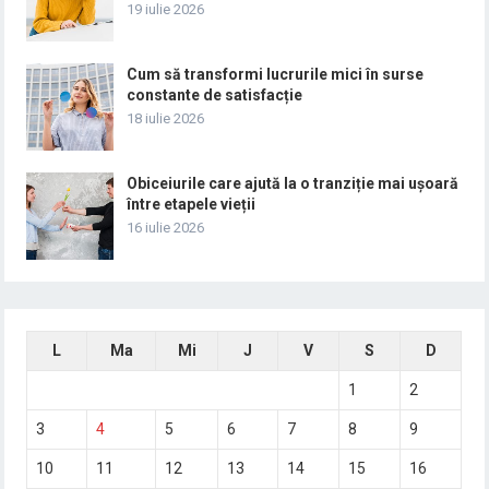
19 iulie 2026
Cum să transformi lucrurile mici în surse
constante de satisfacție
18 iulie 2026
Obiceiurile care ajută la o tranziție mai ușoară
între etapele vieții
16 iulie 2026
L
Ma
Mi
J
V
S
D
1
2
3
4
5
6
7
8
9
10
11
12
13
14
15
16