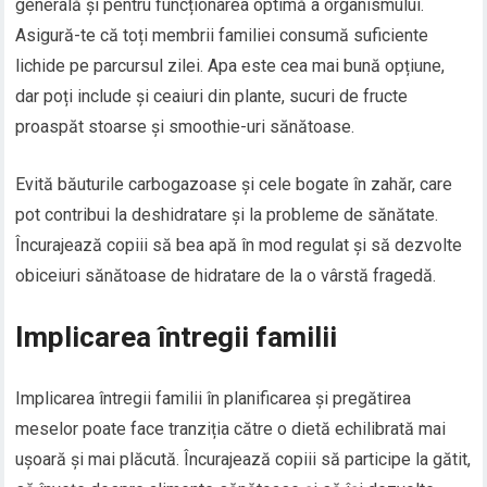
generală și pentru funcționarea optimă a organismului.
Asigură-te că toți membrii familiei consumă suficiente
lichide pe parcursul zilei. Apa este cea mai bună opțiune,
dar poți include și ceaiuri din plante, sucuri de fructe
proaspăt stoarse și smoothie-uri sănătoase.
Evită băuturile carbogazoase și cele bogate în zahăr, care
pot contribui la deshidratare și la probleme de sănătate.
Încurajează copiii să bea apă în mod regulat și să dezvolte
obiceiuri sănătoase de hidratare de la o vârstă fragedă.
Implicarea întregii familii
Implicarea întregii familii în planificarea și pregătirea
meselor poate face tranziția către o dietă echilibrată mai
ușoară și mai plăcută. Încurajează copiii să participe la gătit,