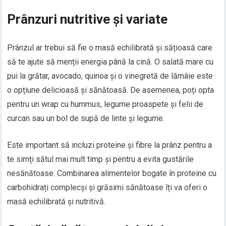
Prânzuri nutritive și variate
Prânzul ar trebui să fie o masă echilibrată și sățioasă care
să te ajute să menții energia până la cină. O salată mare cu
pui la grătar, avocado, quinoa și o vinegretă de lămâie este
o opțiune delicioasă și sănătoasă. De asemenea, poți opta
pentru un wrap cu hummus, legume proaspete și felii de
curcan sau un bol de supă de linte și legume.
Este important să incluzi proteine și fibre la prânz pentru a
te simți sătul mai mult timp și pentru a evita gustările
nesănătoase. Combinarea alimentelor bogate în proteine cu
carbohidrați complecși și grăsimi sănătoase îți va oferi o
masă echilibrată și nutritivă.