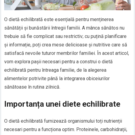
O dietă echilibrată este esențială pentru menținerea
sănătății și bunăstării întregii familii. A mânca sănătos nu
trebuie să fie complicat sau restrictiv; cu puțină planificare
și informație, poți crea mese delicioase și nutritive care să
satisfacă nevoile tuturor membrilor familiei. În acest articol,
vom explora pașii necesari pentru a construi o dietă
echilibrată pentru întreaga familie, de la alegerea
alimentelor potrivite până la integrarea obiceiurilor
sănătoase în rutina zilnică.
Importanța unei diete echilibrate
O dietă echilibrată furnizează organismului toți nutrienții
necesari pentru a funcționa optim. Proteinele, carbohidrații,