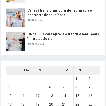
Cum să transformi lucrurile mici în surse
constante de satisfacție
18 iulie 2026
Obiceiurile care ajută la o tranziție mai ușoară
între etapele vieții
16 iulie 2026
L
Ma
Mi
J
V
S
D
1
2
3
4
5
6
7
8
9
10
11
12
13
14
15
16
17
18
19
20
21
22
23