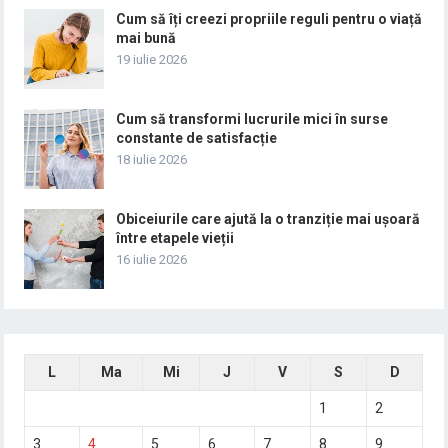
Cum să îți creezi propriile reguli pentru o viață
mai bună
19 iulie 2026
Cum să transformi lucrurile mici în surse
constante de satisfacție
18 iulie 2026
Obiceiurile care ajută la o tranziție mai ușoară
între etapele vieții
16 iulie 2026
L
Ma
Mi
J
V
S
D
1
2
3
4
5
6
7
8
9