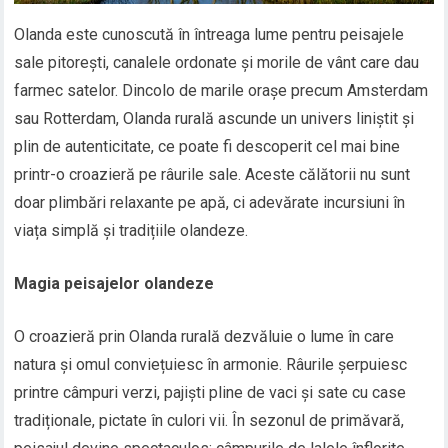
Olanda este cunoscută în întreaga lume pentru peisajele
sale pitorești, canalele ordonate și morile de vânt care dau
farmec satelor. Dincolo de marile orașe precum Amsterdam
sau Rotterdam, Olanda rurală ascunde un univers liniștit și
plin de autenticitate, ce poate fi descoperit cel mai bine
printr-o croazieră pe râurile sale. Aceste călătorii nu sunt
doar plimbări relaxante pe apă, ci adevărate incursiuni în
viața simplă și tradițiile olandeze.
Magia peisajelor olandeze
O croazieră prin Olanda rurală dezvăluie o lume în care
natura și omul conviețuiesc în armonie. Râurile șerpuiesc
printre câmpuri verzi, pajiști pline de vaci și sate cu case
tradiționale, pictate în culori vii. În sezonul de primăvară,