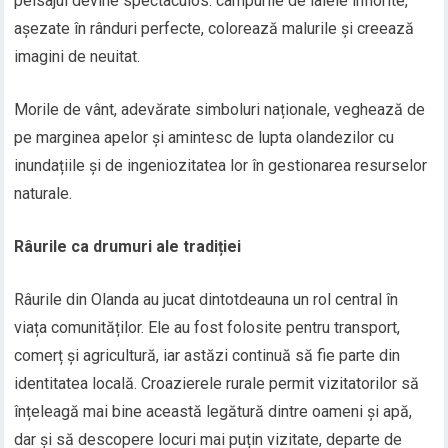
peisajul devine spectaculos: câmpurile de lalele înflorite,
așezate în rânduri perfecte, colorează malurile și creează
imagini de neuitat.
Morile de vânt, adevărate simboluri naționale, veghează de
pe marginea apelor și amintesc de lupta olandezilor cu
inundațiile și de ingeniozitatea lor în gestionarea resurselor
naturale.
Râurile ca drumuri ale tradiției
Râurile din Olanda au jucat dintotdeauna un rol central în
viața comunităților. Ele au fost folosite pentru transport,
comerț și agricultură, iar astăzi continuă să fie parte din
identitatea locală. Croazierele rurale permit vizitatorilor să
înțeleagă mai bine această legătură dintre oameni și apă,
dar și să descopere locuri mai puțin vizitate, departe de