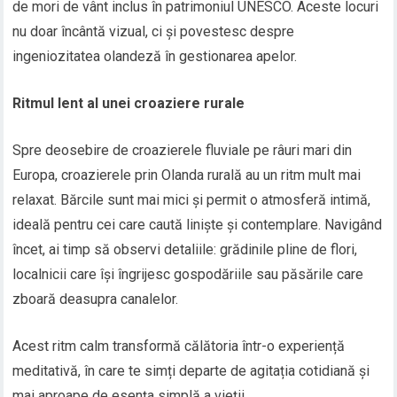
de mori de vânt inclus în patrimoniul UNESCO. Aceste locuri
nu doar încântă vizual, ci și povestesc despre
ingeniozitatea olandeză în gestionarea apelor.
Ritmul lent al unei croaziere rurale
Spre deosebire de croazierele fluviale pe râuri mari din
Europa, croazierele prin Olanda rurală au un ritm mult mai
relaxat. Bărcile sunt mai mici și permit o atmosferă intimă,
ideală pentru cei care caută liniște și contemplare. Navigând
încet, ai timp să observi detaliile: grădinile pline de flori,
localnicii care își îngrijesc gospodăriile sau păsările care
zboară deasupra canalelor.
Acest ritm calm transformă călătoria într-o experiență
meditativă, în care te simți departe de agitația cotidiană și
mai aproape de esența simplă a vieții.