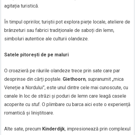
agitația turistică.
În timpul opririlor, turiștii pot explora piețe locale, ateliere de
brânzeturi sau fabrici tradiționale de saboți din lemn,
simboluri autentice ale culturii olandeze.
Satele pitorești de pe maluri
O croazieră pe râurile olandeze trece prin sate care par
desprinse din cărți poștale.
Giethoorn
, supranumit „mica
Veneție a Nordului”, este unul dintre cele mai cunoscute, cu
canale în loc de străzi și poduri de lemn care leagă casele
acoperite cu stuf. O plimbare cu barca aici este o experiență
romantică și liniștitoare.
Alte sate, precum
Kinderdijk
, impresionează prin complexul