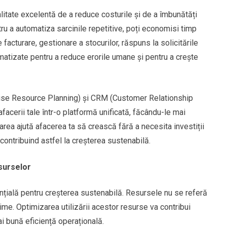
itate excelentă de a reduce costurile și de a îmbunătăți
tru a automatiza sarcinile repetitive, poți economisi timp
acturare, gestionare a stocurilor, răspuns la solicitările
tomatizate pentru a reduce erorile umane și pentru a crește
rise Resource Planning) și CRM (Customer Relationship
facerii tale într-o platformă unificată, făcându-le mai
area ajută afacerea ta să crească fără a necesita investiții
ontribuind astfel la creșterea sustenabilă.
surselor
nțială pentru creșterea sustenabilă. Resursele nu se referă
prime. Optimizarea utilizării acestor resurse va contribui
ai bună eficiență operațională.