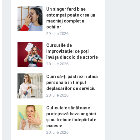
Un singur fard bine
estompat poate crea un
machiaj complet al
ochilor
29 iulie 2026
Cursurile de
improvizație: ce poți
învăța dincolo de actorie
28 iulie 2026
Cum să-ți păstrezi rutina
personală în timpul
deplasărilor de serviciu
28 iulie 2026
Cuticulele sănătoase
protejează baza unghiei
și nu trebuie îndepărtate
excesiv
20 iulie 2026