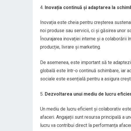
Inovația continuă și adaptarea la schim
Inovația este cheia pentru creșterea sustena
noi produse sau servicii, ci și găsirea unor s
Încurajarea inovației interne și a colaborări
producție, livrare și marketing.
De asemenea, este important să te adaptezi co
globală este într-o continuă schimbare, iar a
sociale este esențială pentru a asigura creșt
Dezvoltarea unui mediu de lucru eficien
Un mediu de lucru eficient și colaborativ es
afaceri. Angajații sunt resursa principală a un
lucru va contribui direct la performanța afaceri