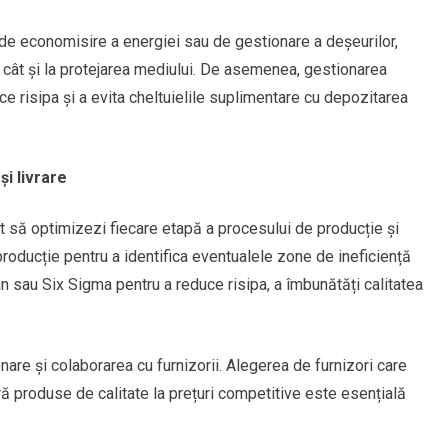
 de economisire a energiei sau de gestionare a deșeurilor,
r, cât și la protejarea mediului. De asemenea, gestionarea
ce risipa și a evita cheltuielile suplimentare cu depozitarea
i livrare
t să optimizezi fiecare etapă a procesului de producție și
 producție pentru a identifica eventualele zone de ineficiență
n sau Six Sigma pentru a reduce risipa, a îmbunătăți calitatea
re și colaborarea cu furnizorii. Alegerea de furnizori care
ă produse de calitate la prețuri competitive este esențială