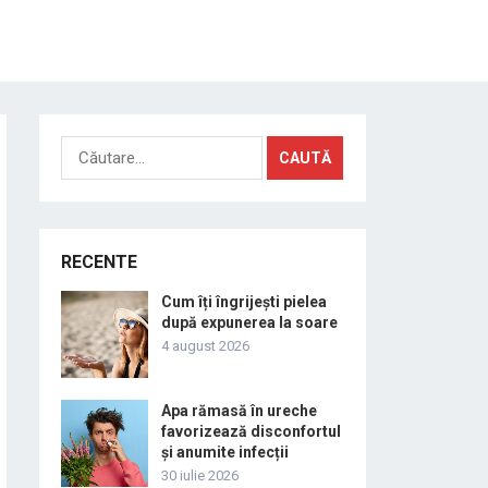
Caută
după:
RECENTE
Cum îți îngrijești pielea
după expunerea la soare
4 august 2026
Apa rămasă în ureche
favorizează disconfortul
și anumite infecții
30 iulie 2026