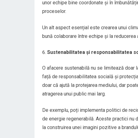
unor echipe bine coordonate și în îmbunătățir
proceselor.
Un alt aspect esențial este crearea unui clima
bună colaborare între echipe și la reducerea
Sustenabilitatea și responsabilitatea s
O afacere sustenabilă nu se limitează doar l
față de responsabilitatea socială și protecți
doar că ajută la protejarea mediului, dar poa
atragerea unui public mai larg.
De exemplu, poți implementa politici de recic
de energie regenerabilă. Aceste practici nu do
la construirea unei imagini pozitive a brandulu