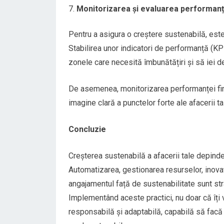
Monitorizarea și evaluarea performanț
Pentru a asigura o creștere sustenabilă, este
Stabilirea unor indicatori de performanță (KPI
zonele care necesită îmbunătățiri și să iei d
De asemenea, monitorizarea performanței finan
imagine clară a punctelor forte ale afacerii ta
Concluzie
Creșterea sustenabilă a afacerii tale depind
Automatizarea, gestionarea resurselor, inovaț
angajamentul față de sustenabilitate sunt str
Implementând aceste practici, nu doar că îți ve
responsabilă și adaptabilă, capabilă să facă