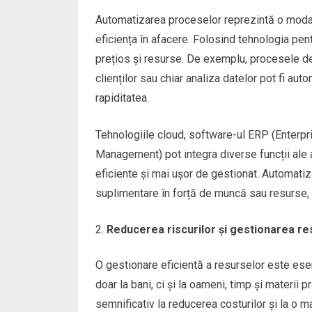
Automatizarea proceselor reprezintă o modal
eficiența în afacere. Folosind tehnologia pen
prețios și resurse. De exemplu, procesele de f
clienților sau chiar analiza datelor pot fi au
rapiditatea.
Tehnologiile cloud, software-ul ERP (Enterp
Management) pot integra diverse funcții ale a
eficiente și mai ușor de gestionat. Automatiz
suplimentare în forță de muncă sau resurse, c
Reducerea riscurilor și gestionarea re
O gestionare eficientă a resurselor este ese
doar la bani, ci și la oameni, timp și materii 
semnificativ la reducerea costurilor și la o m