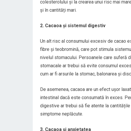
colesterolului și la crearea unui risc mai ma
și în cantități mari.
2. Cacaoa și sistemul digestiv
Un alt risc al consumului excesiv de cacao e
fibre și teobromină, care pot stimula sistemul 
nivelul stomacului. Persoanele care suferă d
stomacale ar trebui să evite consumul exce
cum ar fi arsurile la stomac, balonarea și dis
De asemenea, cacaoa are un efect ușor laxativ
intestinal dacă este consumată în exces. Pers
digestive ar trebui să fie atente la cantități
simptome neplăcute.
3. Cacaoa și anxietatea