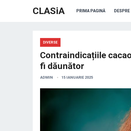
CLASiA
PRIMA PAGINĂ
DESPRE 
DIVERSE
Contraindicațiile caca
fi dăunător
ADMIN
15 IANUARIE 2025