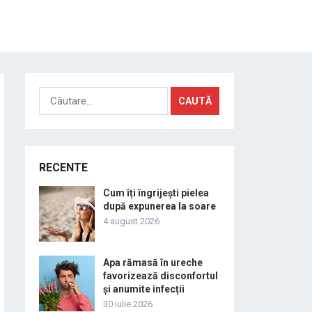
Caută
după:
RECENTE
Cum îți îngrijești pielea
după expunerea la soare
4 august 2026
Apa rămasă în ureche
favorizează disconfortul
și anumite infecții
30 iulie 2026