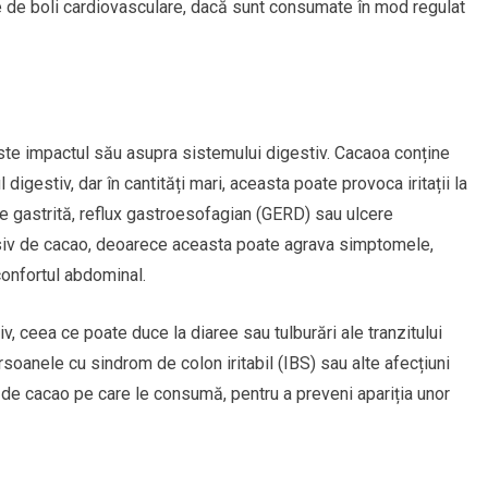
re de boli cardiovasculare, dacă sunt consumate în mod regulat
ste impactul său asupra sistemului digestiv. Cacaoa conține
digestiv, dar în cantități mari, aceasta poate provoca iritații la
e gastrită, reflux gastroesofagian (GERD) sau ulcere
siv de cacao, deoarece aceasta poate agrava simptomele,
confortul abdominal.
, ceea ce poate duce la diaree sau tulburări ale tranzitului
oanele cu sindrom de colon iritabil (IBS) sau alte afecțiuni
le de cacao pe care le consumă, pentru a preveni apariția unor