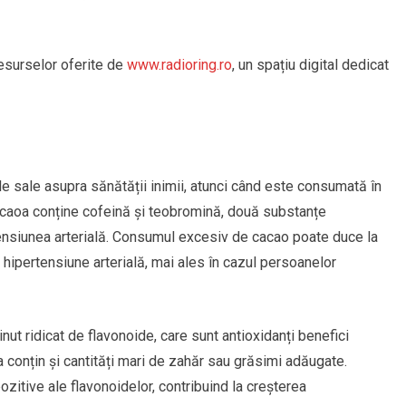
resurselor oferite de
www.radioring.ro
, un spațiu digital dedicat
e sale asupra sănătății inimii, atunci când este consumată în
acaoa conține cofeină și teobromină, două substanțe
 tensiunea arterială. Consumul excesiv de cacao poate duce la
 la hipertensiune arterială, mai ales în cazul persoanelor
nut ridicat de flavonoide, care sunt antioxidanți benefici
 conțin și cantități mari de zahăr sau grăsimi adăugate.
zitive ale flavonoidelor, contribuind la creșterea