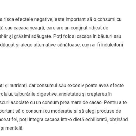
 a risca efectele negative, este important să o consumi cu
 sau cacaoa neagră, care are un conținut ridicat de
zahăr și grăsimi adăugate. Poți folosi cacaoa în băuturi sau
adăugat și alege alternative sănătoase, cum ar fi îndulcitorii
i și nutrienți, dar consumul său excesiv poate avea efecte
lului, tulburările digestive, anxietatea și creșterea în
riscuri asociate cu un consum prea mare de cacao. Pentru a te
mportant să o consumi cu moderație și să alegi produse de
acest fel, poți integra cacaoa într-o dietă echilibrată, obținând
 și mentală.