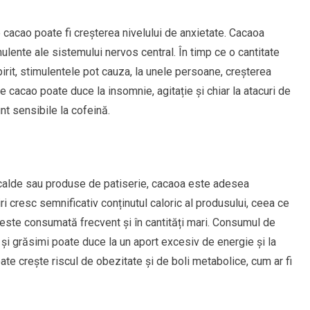
 cacao poate fi creșterea nivelului de anxietate. Cacaoa
ulente ale sistemului nervos central. În timp ce o cantitate
rit, stimulentele pot cauza, la unele persoane, creșterea
e cacao poate duce la insomnie, agitație și chiar la atacuri de
nt sensibile la cofeină.
alde sau produse de patiserie, cacaoa este adesea
 cresc semnificativ conținutul caloric al produsului, ceea ce
 este consumată frecvent și în cantități mari. Consumul de
și grăsimi poate duce la un aport excesiv de energie și la
e crește riscul de obezitate și de boli metabolice, cum ar fi