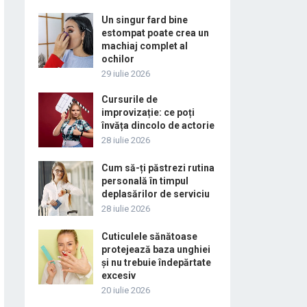
Un singur fard bine
estompat poate crea un
machiaj complet al
ochilor
29 iulie 2026
Cursurile de
improvizație: ce poți
învăța dincolo de actorie
28 iulie 2026
Cum să-ți păstrezi rutina
personală în timpul
deplasărilor de serviciu
28 iulie 2026
Cuticulele sănătoase
protejează baza unghiei
și nu trebuie îndepărtate
excesiv
20 iulie 2026