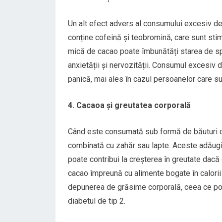
Un alt efect advers al consumului excesiv de
conține cofeină și teobromină, care sunt stim
mică de cacao poate îmbunătăți starea de spi
anxietății și nervozității. Consumul excesiv d
panică, mai ales în cazul persoanelor care su
4. Cacaoa și greutatea corporală
Când este consumată sub formă de băuturi c
combinată cu zahăr sau lapte. Aceste adăugiri
poate contribui la creșterea în greutate dacă
cacao împreună cu alimente bogate în calorii 
depunerea de grăsime corporală, ceea ce poat
diabetul de tip 2.