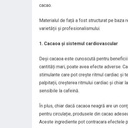
cacao.
Materialul de față a fost structurat pe baza 
varietății și profesionalismului.
1. Cacaoa și sistemul cardiovascular
Deși cacaoa este cunoscută pentru beneficiil
cantități mari, poate avea efecte adverse. C
stimulante care pot crește ritmul cardiac și
palpitații, creșterea ritmului cardiac și chiar
sensibile la cafeină.
În plus, chiar dacă cacaoa neagră are un conți
pentru circulație, produsele din cacao adesea
Aceste ingrediente pot contracara efectele po