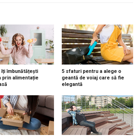
îți îmbunătățești
5 sfaturi pentru a alege o
 prin alimentație
geantă de voiaj care să fie
asă
elegantă