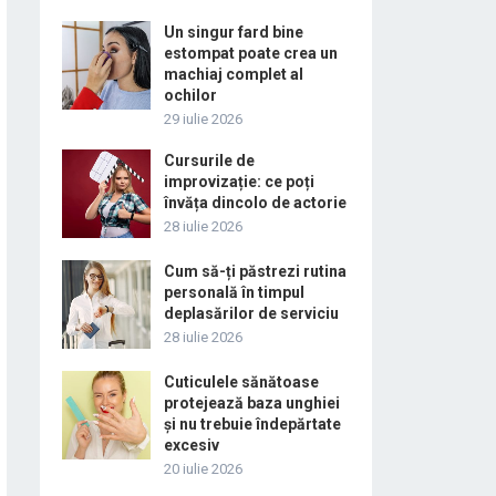
Un singur fard bine
estompat poate crea un
machiaj complet al
ochilor
29 iulie 2026
Cursurile de
improvizație: ce poți
învăța dincolo de actorie
28 iulie 2026
Cum să-ți păstrezi rutina
personală în timpul
deplasărilor de serviciu
28 iulie 2026
Cuticulele sănătoase
protejează baza unghiei
și nu trebuie îndepărtate
excesiv
20 iulie 2026