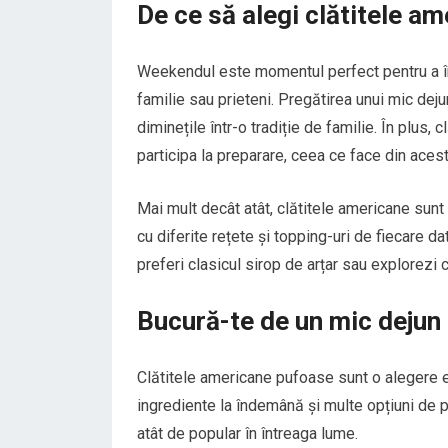
De ce să alegi clătitele 
Weekendul este momentul perfect pentru a înc
familie sau prieteni. Pregătirea unui mic dej
diminețile într-o tradiție de familie. În plus, c
participa la preparare, ceea ce face din acest
Mai mult decât atât, clătitele americane sun
cu diferite rețete și topping-uri de fiecare 
preferi clasicul sirop de arțar sau explorezi 
Bucură-te de un mic deju
Clătitele americane pufoase sunt o alegere e
ingrediente la îndemână și multe opțiuni de 
atât de popular în întreaga lume.