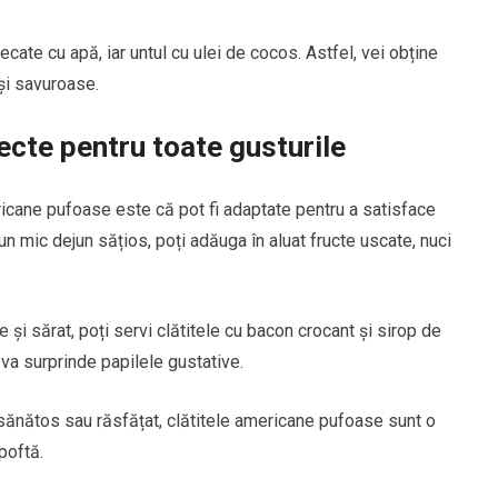
cate cu apă, iar untul cu ulei de cocos. Astfel, vei obține
și savuroase.
ecte pentru toate gusturile
ericane pufoase este că pot fi adaptate pentru a satisface
 un mic dejun sățios, poți adăuga în aluat fructe uscate, nuci
și sărat, poți servi clătitele cu bacon crocant și sirop de
 va surprinde papilele gustative.
, sănătos sau răsfățat, clătitele americane pufoase sunt o
poftă.