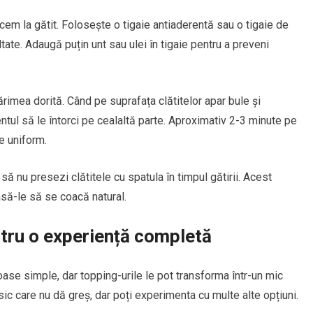
ecem la gătit. Folosește o tigaie antiaderentă sau o tigaie de
ate. Adaugă puțin unt sau ulei în tigaie pentru a preveni
ărimea dorită. Când pe suprafața clătitelor apar bule și
tul să le întorci pe cealaltă parte. Aproximativ 2-3 minute pe
e uniform.
 să nu presezi clătitele cu spatula în timpul gătirii. Acest
asă-le să se coacă natural.
ntru o experiență completă
ase simple, dar topping-urile le pot transforma într-un mic
sic care nu dă greș, dar poți experimenta cu multe alte opțiuni.