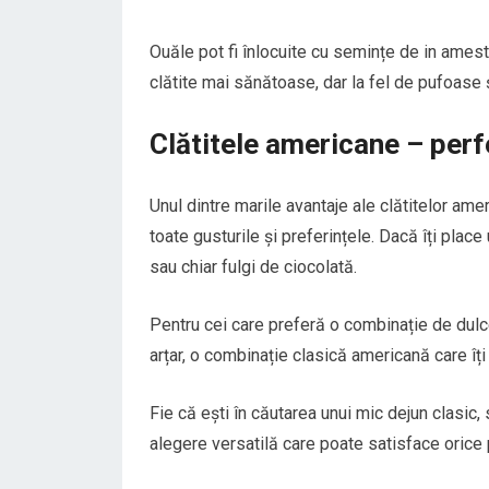
Ouăle pot fi înlocuite cu semințe de in ameste
clătite mai sănătoase, dar la fel de pufoase 
Clătitele americane – perf
Unul dintre marile avantaje ale clătitelor am
toate gusturile și preferințele. Dacă îți place
sau chiar fulgi de ciocolată.
Pentru cei care preferă o combinație de dulce 
arțar, o combinație clasică americană care îți
Fie că ești în căutarea unui mic dejun clasic
alegere versatilă care poate satisface orice 