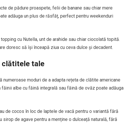
ructe de pădure proaspete, felii de banane sau chiar mere
oate adăuga un plus de răsfăț, perfect pentru weekenduri
topping cu Nutella, unt de arahide sau chiar ciocolată topită.
re doresc să își înceapă ziua cu ceva dulce și decadent.
clătitele tale
tă numeroase moduri de a adapta rețeta de clătite americane
 făinii albe cu făină integrală sau făină de ovăz poate adăuga
u de cocos în loc de laptele de vacă pentru o variantă fără
au sirop de agave pentru a menține o dulceață naturală, fără