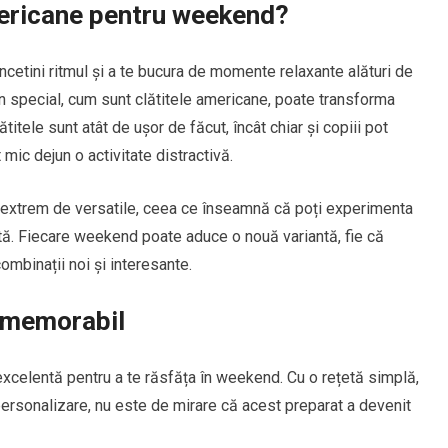
americane pentru weekend?
etini ritmul și a te bucura de momente relaxante alături de
un special, cum sunt clătitele americane, poate transforma
lătitele sunt atât de ușor de făcut, încât chiar și copiii pot
 mic dejun o activitate distractivă.
t extrem de versatile, ceea ce înseamnă că poți experimenta
dată. Fiecare weekend poate aduce o nouă variantă, fie că
combinații noi și interesante.
n memorabil
xcelentă pentru a te răsfăța în weekend. Cu o rețetă simplă,
personalizare, nu este de mirare că acest preparat a devenit