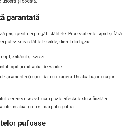
ă ușoară și bogată.
tă garantată
ă pașii pentru a pregăti clătitele. Procesul este rapid și fără
i putea servi clătitele calde, direct din tigaie.
 copt, zahărul și sarea.
ntul topit și extractul de vanilie.
de și amestecă ușor, dar nu exagera. Un aluat ușor grunjos
ul, deoarece acest lucru poate afecta textura finală a
 într-un aluat greu și mai puțin pufos.
itelor pufoase