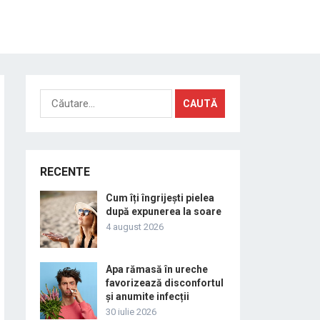
Caută
după:
RECENTE
Cum îți îngrijești pielea
după expunerea la soare
4 august 2026
Apa rămasă în ureche
favorizează disconfortul
și anumite infecții
30 iulie 2026