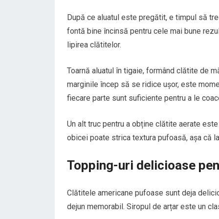
După ce aluatul este pregătit, e timpul să tr
fontă bine încinsă pentru cele mai bune rezult
lipirea clătitelor.
Toarnă aluatul în tigaie, formând clătite de m
marginile încep să se ridice ușor, este momen
fiecare parte sunt suficiente pentru a le coac
Un alt truc pentru a obține clătite aerate este
obicei poate strica textura pufoasă, așa că l
Topping-uri delicioase pe
Clătitele americane pufoase sunt deja delicio
dejun memorabil. Siropul de arțar este un cla