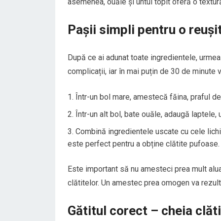
asemenea, ouăle și untul topit oferă o textur
Pașii simpli pentru o reuși
După ce ai adunat toate ingredientele, urmeaz
complicații, iar în mai puțin de 30 de minute ve
Într-un bol mare, amestecă făina, praful de
Într-un alt bol, bate ouăle, adaugă laptele, u
Combină ingredientele uscate cu cele lichi
este perfect pentru a obține clătite pufoase.
Este important să nu amesteci prea mult aluat
clătitelor. Un amestec prea omogen va rezulta
Gătitul corect – cheia clăt