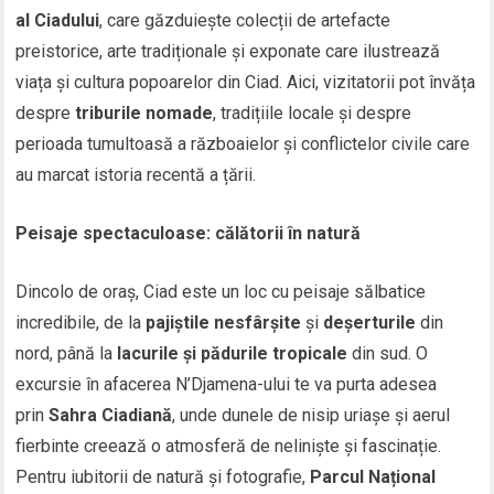
al Ciadului
, care găzduiește colecții de artefacte
preistorice, arte tradiționale și exponate care ilustrează
viața și cultura popoarelor din Ciad. Aici, vizitatorii pot învăța
despre
triburile nomade
, tradițiile locale și despre
perioada tumultoasă a războaielor și conflictelor civile care
au marcat istoria recentă a țării.
Peisaje spectaculoase: călătorii în natură
Dincolo de oraș, Ciad este un loc cu peisaje sălbatice
incredibile, de la
pajiștile nesfârșite
și
deșerturile
din
nord, până la
lacurile și pădurile tropicale
din sud. O
excursie în afacerea N’Djamena-ului te va purta adesea
prin
Sahra Ciadiană
, unde dunele de nisip uriașe și aerul
fierbinte creează o atmosferă de neliniște și fascinație.
Pentru iubitorii de natură și fotografie,
Parcul Național