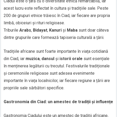
Ciadul este o țară cu o diversitate etnică remarcabilă, iar
acest lucru este reflectat în cultura și tradițiile sale. Peste
200 de grupuri etnice trăiesc în Ciad, iar fiecare are propria
limbă, obiceiuri și rituri religioase.
Triburile
Arabs
,
Bidayat
,
Kanuri
și
Maba
sunt doar câteva
dintre grupurile care formează tapiseria culturală a țării.
Tradițiile africane sunt foarte importante în viața cotidiană
din Ciad, iar
muzica
,
dansul
și
istorii orale
sunt esențiale
în menținerea legăturii cu trecutul. Festivalurile tradiționale
și ceremoniile religioase sunt adesea evenimente
importante în viața localnicilor, iar fiecare regiune a țării are
propriile sale sărbători specifice.
Gastronomia din Ciad: un amestec de tradiții și influențe
Gastronomia Ciadului este un amestec de tradiții africane,