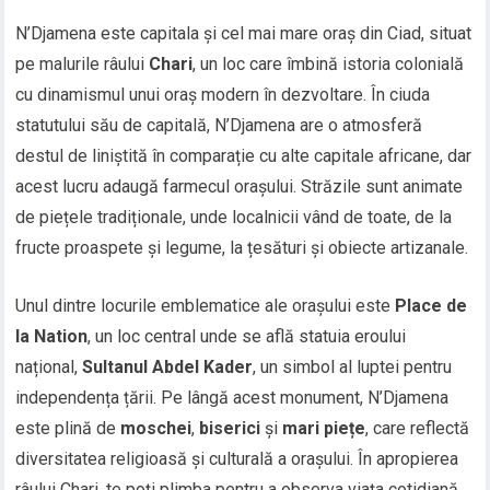
N’Djamena este capitala și cel mai mare oraș din Ciad, situat
pe malurile râului
Chari
, un loc care îmbină istoria colonială
cu dinamismul unui oraș modern în dezvoltare. În ciuda
statutului său de capitală, N’Djamena are o atmosferă
destul de liniștită în comparație cu alte capitale africane, dar
acest lucru adaugă farmecul orașului. Străzile sunt animate
de piețele tradiționale, unde localnicii vând de toate, de la
fructe proaspete și legume, la țesături și obiecte artizanale.
Unul dintre locurile emblematice ale orașului este
Place de
la Nation
, un loc central unde se află statuia eroului
național,
Sultanul Abdel Kader
, un simbol al luptei pentru
independența țării. Pe lângă acest monument, N’Djamena
este plină de
moschei
,
biserici
și
mari piețe
, care reflectă
diversitatea religioasă și culturală a orașului. În apropierea
râului Chari, te poți plimba pentru a observa viața cotidiană