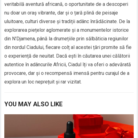
veritabilă aventură africană, o oportunitate de a descoperi
nu doar un oraș vibrante, dar și o țară plină de peisaje
uluitoare, culturi diverse și tradiții adânc înrădăcinate. De la
explorarea piețelor aglomerate și a monumentelor istorice
din N’Djamena, până la drumețiile prin sălbăticia regiunilor
din nordul Ciadului, fiecare colț al acestei țări promite să fie
o experiență de neuitat. Dacă ești în căutarea unei călătorii
autentice în adâncurile Africii, Ciadul îți va oferi o adevărată
provocare, dar și o recompensă imensă pentru curajul de a
explora un loc neprețuit și rar vizitat.
YOU MAY ALSO LIKE