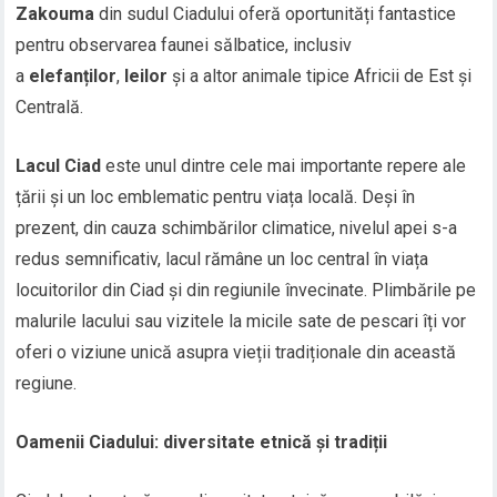
Zakouma
din sudul Ciadului oferă oportunități fantastice
pentru observarea faunei sălbatice, inclusiv
a
elefanților
,
leilor
și a altor animale tipice Africii de Est și
Centrală.
Lacul Ciad
este unul dintre cele mai importante repere ale
țării și un loc emblematic pentru viața locală. Deși în
prezent, din cauza schimbărilor climatice, nivelul apei s-a
redus semnificativ, lacul rămâne un loc central în viața
locuitorilor din Ciad și din regiunile învecinate. Plimbările pe
malurile lacului sau vizitele la micile sate de pescari îți vor
oferi o viziune unică asupra vieții tradiționale din această
regiune.
Oamenii Ciadului: diversitate etnică și tradiții