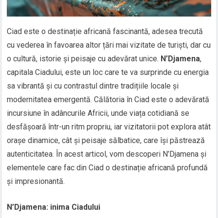
Ciad este o destinație africană fascinantă, adesea trecută
cu vederea în favoarea altor țări mai vizitate de turiști, dar cu
o cultură, istorie și peisaje cu adevărat unice.
N’Djamena
,
capitala Ciadului, este un loc care te va surprinde cu energia
sa vibrantă și cu contrastul dintre tradițiile locale și
modernitatea emergentă. Călătoria în Ciad este o adevărată
incursiune în adâncurile Africii, unde viața cotidiană se
desfășoară într-un ritm propriu, iar vizitatorii pot explora atât
orașe dinamice, cât și peisaje sălbatice, care își păstrează
autenticitatea. În acest articol, vom descoperi N’Djamena și
elementele care fac din Ciad o destinație africană profundă
și impresionantă.
N’Djamena: inima Ciadului