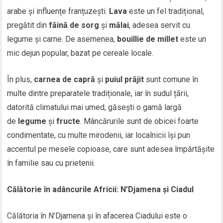
arabe și influențe franțuzești.
Lava
este un fel tradițional,
pregătit din
făină de sorg
și
mălai
, adesea servit cu
legume și carne. De asemenea,
bouillie de millet
este un
mic dejun popular, bazat pe cereale locale.
În plus,
carnea de capră
și
puiul prăjit
sunt comune în
multe dintre preparatele tradiționale, iar în sudul țării,
datorită climatului mai umed, găsești o gamă largă
de
legume
și
fructe
. Mâncărurile sunt de obicei foarte
condimentate, cu multe mirodenii, iar localnicii își pun
accentul pe mesele copioase, care sunt adesea împărtășite
în familie sau cu prietenii.
Călătorie în adâncurile Africii: N’Djamena și Ciadul
Călătoria în N’Djamena și în afacerea Ciadului este o