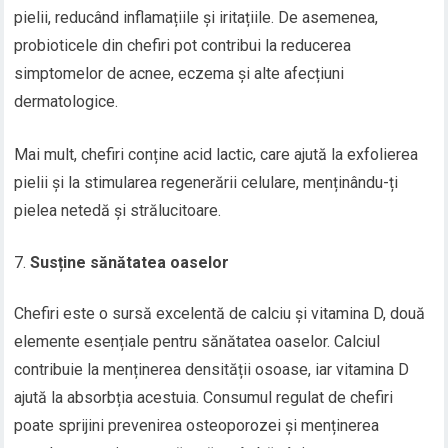
pielii, reducând inflamațiile și iritațiile. De asemenea,
probioticele din chefiri pot contribui la reducerea
simptomelor de acnee, eczema și alte afecțiuni
dermatologice.
Mai mult, chefiri conține acid lactic, care ajută la exfolierea
pielii și la stimularea regenerării celulare, menținându-ți
pielea netedă și strălucitoare.
Susține sănătatea oaselor
Chefiri este o sursă excelentă de calciu și vitamina D, două
elemente esențiale pentru sănătatea oaselor. Calciul
contribuie la menținerea densității osoase, iar vitamina D
ajută la absorbția acestuia. Consumul regulat de chefiri
poate sprijini prevenirea osteoporozei și menținerea