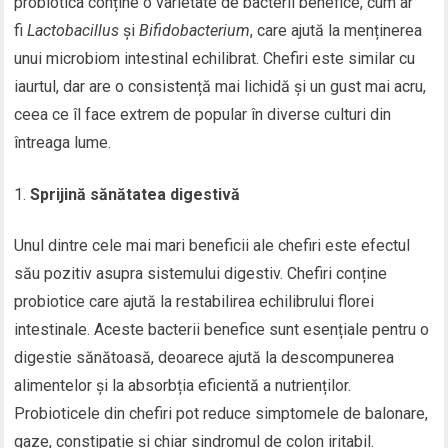
probiotica conține o varietate de bacterii benefice, cum ar
fi
Lactobacillus
și
Bifidobacterium
, care ajută la menținerea
unui microbiom intestinal echilibrat. Chefiri este similar cu
iaurtul, dar are o consistență mai lichidă și un gust mai acru,
ceea ce îl face extrem de popular în diverse culturi din
întreaga lume.
Sprijină sănătatea digestivă
Unul dintre cele mai mari beneficii ale chefiri este efectul
său pozitiv asupra sistemului digestiv. Chefiri conține
probiotice care ajută la restabilirea echilibrului florei
intestinale. Aceste bacterii benefice sunt esențiale pentru o
digestie sănătoasă, deoarece ajută la descompunerea
alimentelor și la absorbția eficientă a nutrienților.
Probioticele din chefiri pot reduce simptomele de balonare,
gaze, constipație și chiar sindromul de colon iritabil.