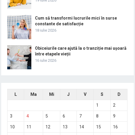
19 iulie 2026
Cum să transformi lucrurile mici în surse
constante de satisfacție
18 iulie 2026
Obiceiurile care ajută la o tranziție mai ușoară
între etapele vieții
16 iulie 2026
L
Ma
Mi
J
V
S
D
1
2
3
4
5
6
7
8
9
10
11
12
13
14
15
16