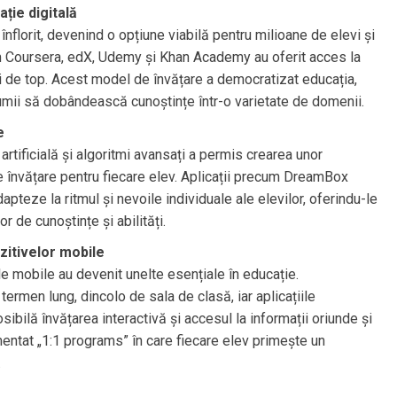
ție digitală
înflorit, devenind o opțiune viabilă pentru milioane de elevi și
m Coursera, edX, Udemy și Khan Academy au oferit acces la
rți de top. Acest model de învățare a democratizat educația,
lumii să dobândească cunoștințe într-o varietate de domenii.
e
rtificială și algoritmi avansați a permis crearea unor
 învățare pentru fiecare elev. Aplicații precum DreamBox
apteze la ritmul și nevoile individuale ale elevilor, oferindu-le
r de cunoștințe și abilități.
ozitivelor mobile
le mobile au devenit unelte esențiale în educație.
ermen lung, dincolo de sala de clasă, iar aplicațiile
sibilă învățarea interactivă și accesul la informații oriunde și
ntat „1:1 programs” în care fiecare elev primește un
.