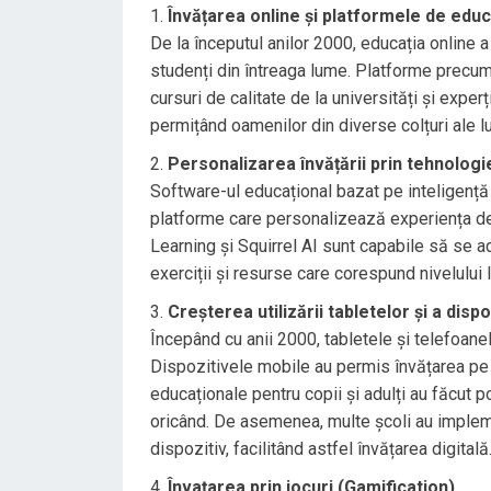
Învățarea online și platformele de educa
De la începutul anilor 2000, educația online a 
studenți din întreaga lume. Platforme precu
cursuri de calitate de la universități și expe
permițând oamenilor din diverse colțuri ale 
Personalizarea învățării prin tehnologi
Software-ul educațional bazat pe inteligență a
platforme care personalizează experiența de
Learning și Squirrel AI sunt capabile să se ad
exerciții și resurse care corespund nivelului lo
Creșterea utilizării tabletelor și a disp
Începând cu anii 2000, tabletele și telefoane
Dispozitivele mobile au permis învățarea pe t
educaționale pentru copii și adulți au făcut po
oricând. De asemenea, multe școli au impleme
dispozitiv, facilitând astfel învățarea digitală
Învațarea prin jocuri (Gamification)