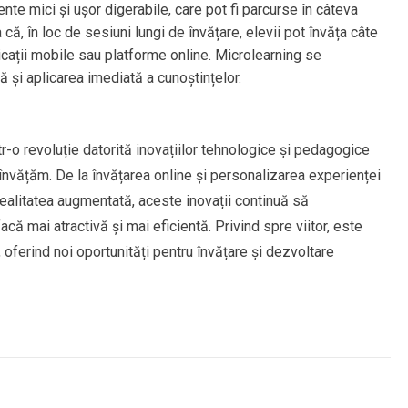
nte mici și ușor digerabile, care pot fi parcurse în câteva
, în loc de sesiuni lungi de învățare, elevii pot învăța câte
licații mobile sau platforme online. Microlearning se
ă și aplicarea imediată a cunoștințelor.
tr-o revoluție datorită inovațiilor tehnologice și pedagogice
nvățăm. De la învățarea online și personalizarea experienței
 realitatea augmentată, aceste inovații continuă să
ă mai atractivă și mai eficientă. Privind spre viitor, este
oferind noi oportunități pentru învățare și dezvoltare