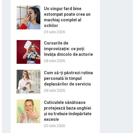
Un singur fard bine
estompat poate crea un
machiaj complet al
ochilor
29 iulie 2026
Cursurile de
improvizație: ce poți
învăța dincolo de actorie
28 iulie 2026
Cum să-ți păstrezi rutina
personală în timpul
deplasărilor de serviciu
28 iulie 2026
Cuticulele sănătoase
protejează baza unghiei
și nu trebuie îndepărtate
excesiv
20 iulie 2026