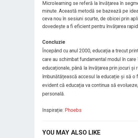
Microlearning se referă la învățarea în segme
minute. Această metodă se bazează pe idea că
ceva nou în sesiuni scurte, de obicei prin ap
dovedește a fi eficient pentru învățarea rapid
Concluzie
Începând cu anul 2000, educația a trecut prin
care au schimbat fundamental modul în care î
educaționale, până la învățarea prin jocuri și
îmbunătățească accesul la educație și să o fac
evident că educația va continua să evolueze, 
personală.
Inspirație:
Phoebs
YOU MAY ALSO LIKE