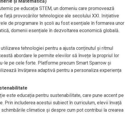
inerie și Matematică)
t puternic pe educația STEM, un domeniu care promovează
e față provocărilor tehnologice ale secolului XXI. Inițiative
rele de programare în școli au fost esențiale în formarea unor
ematică, domenii esențiale în dezvoltarea economică globală.
ilizarea tehnologiei pentru a ajusta conținutul și ritmul
Această abordare le permite elevilor să învețe la propriul lor
du-le pe cele forte. Platforme precum Smart Sparrow și
lizează învățarea adaptivă pentru a personaliza experiența
stenabilitate
ție este educația pentru sustenabilitate, care pune accent pe
. Prin includerea acestui subiect în curriculum, elevii învață
 schimbările climatice și despre cum pot contribui la crearea