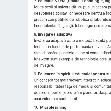
Educația STEM (Știință, Tehnologie, Ing
Multe școli și universități au pus un accen
dezvoltarea abilităților necesare pentru a fac
precum competițiile de robotică și laboratoa
tineri talentați în știință, tehnologie și mat
Învățarea adaptivă
Învățarea adaptivă este o metodă bazată pe ut
lecțiilor în funcție de performanța elevului. 
ritm, abordând punctele slabe și consolidân
Knewton sunt exemple de tehnologie care uti
de învățare.
Educarea în spiritul educației pentru su
Un concept tot mai frecvent integrat în educa
responsabilitatea față de mediu și comunitate
despre importanța protejării planetei, despre
unui viitor mai sustenabil.
Microlearning