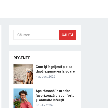
Caută
după:
RECENTE
Cum îți îngrijești pielea
după expunerea la soare
4 august 2026
Apa rămasă în ureche
favorizează disconfortul
și anumite infecții
30 iulie 2026