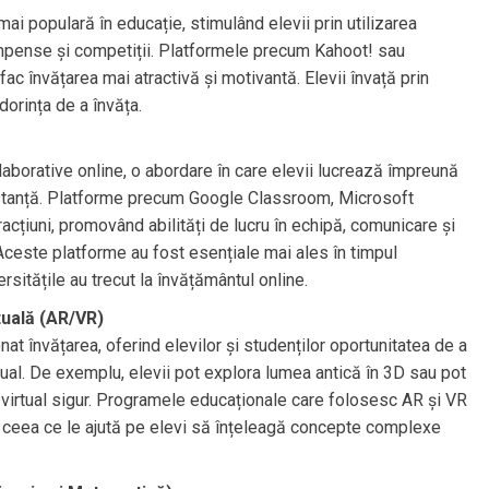
ai populară în educație, stimulând elevii prin utilizarea
ompense și competiții. Platformele precum Kahoot! sau
fac învățarea mai atractivă și motivantă. Elevii învață prin
dorința de a învăța.
aborative online, o abordare în care elevii lucrează împreună
la distanță. Platforme precum Google Classroom, Microsoft
acțiuni, promovând abilități de lucru în echipă, comunicare și
 Aceste platforme au fost esențiale mai ales în timpul
sitățile au trecut la învățământul online.
tuală (AR/VR)
nat învățarea, oferind elevilor și studenților oportunitatea de a
tual. De exemplu, elevii pot explora lumea antică în 3D sau pot
u virtual sigur. Programele educaționale care folosesc AR și VR
ă, ceea ce le ajută pe elevi să înțeleagă concepte complexe