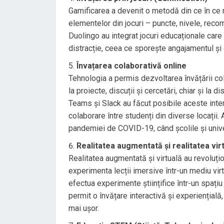
Gamificarea a devenit o metodă din ce în ce m
elementelor din jocuri – puncte, nivele, rec
Duolingo au integrat jocuri educaționale care 
distracție, ceea ce sporește angajamentul și 
Învațarea colaborativă online
Tehnologia a permis dezvoltarea învățării col
la proiecte, discuții și cercetări, chiar și 
Teams și Slack au făcut posibile aceste inter
colaborare între studenți din diverse locații.
pandemiei de COVID-19, când școlile și univer
Realitatea augmentată și realitatea vir
Realitatea augmentată și virtuală au revoluțio
experimenta lecții imersive într-un mediu vir
efectua experimente științifice într-un spați
permit o învățare interactivă și experiențial
mai ușor.