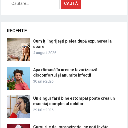
Caută
după:
RECENTE
Cum îți îngrijești pielea după expunerea la
soare
4 august 2026
Apa rămasă în ureche favorizează
disconfortul și anumite infecții
30 iulie 2026
Un singur fard bine estompat poate crea un
machiaj complet al ochilor
29 iulie 2026
Cursurile de improvizație: ce poți învăța