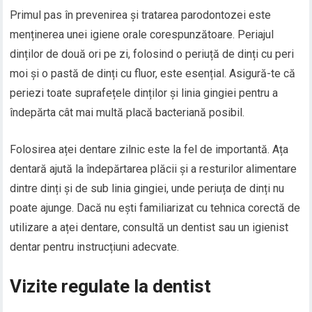
Primul pas în prevenirea și tratarea parodontozei este
menținerea unei igiene orale corespunzătoare. Periajul
dinților de două ori pe zi, folosind o periuță de dinți cu peri
moi și o pastă de dinți cu fluor, este esențial. Asigură-te că
periezi toate suprafețele dinților și linia gingiei pentru a
îndepărta cât mai multă placă bacteriană posibil.
Folosirea aței dentare zilnic este la fel de importantă. Ața
dentară ajută la îndepărtarea plăcii și a resturilor alimentare
dintre dinți și de sub linia gingiei, unde periuța de dinți nu
poate ajunge. Dacă nu ești familiarizat cu tehnica corectă de
utilizare a aței dentare, consultă un dentist sau un igienist
dentar pentru instrucțiuni adecvate.
Vizite regulate la dentist