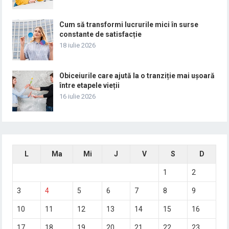
Cum să transformi lucrurile mici în surse
constante de satisfacție
18 iulie 2026
Obiceiurile care ajută la o tranziție mai ușoară
între etapele vieții
16 iulie 2026
L
Ma
Mi
J
V
S
D
1
2
3
4
5
6
7
8
9
10
11
12
13
14
15
16
17
18
19
20
21
22
23