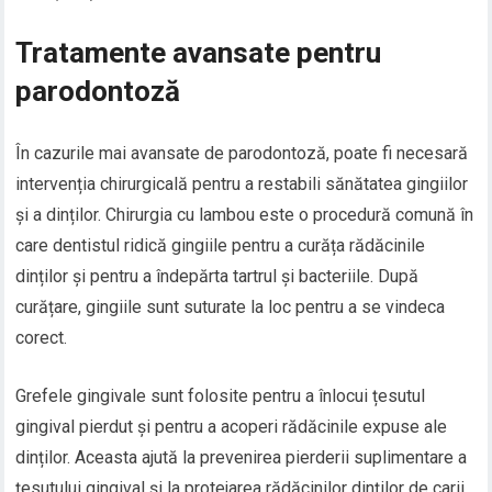
Tratamente avansate pentru
parodontoză
În cazurile mai avansate de parodontoză, poate fi necesară
intervenția chirurgicală pentru a restabili sănătatea gingiilor
și a dinților. Chirurgia cu lambou este o procedură comună în
care dentistul ridică gingiile pentru a curăța rădăcinile
dinților și pentru a îndepărta tartrul și bacteriile. După
curățare, gingiile sunt suturate la loc pentru a se vindeca
corect.
Grefele gingivale sunt folosite pentru a înlocui țesutul
gingival pierdut și pentru a acoperi rădăcinile expuse ale
dinților. Aceasta ajută la prevenirea pierderii suplimentare a
țesutului gingival și la protejarea rădăcinilor dinților de carii