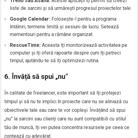
Trello sau Asana:
Aceste aplicații îți permit să creezi
liste de sarcini și să urmărești progresul proiectelor tale.
Google Calendar:
Folosește-l pentru a programa
întâlniri, termene limită și sesiuni de lucru. Setează
mementouri pentru a rămâne organizat.
RescueTime:
Aceasta îți monitorizează activitatea pe
computer și îți oferă rapoarte despre cum îți petreci
timpul, ajutându-te să îți optimizezi rutina.
6. Învăță să spui „nu”
În calitate de freelancer, este important să îți protejezi
timpul și să nu te implici în proiecte care nu se aliniază cu
obiectivele tale sau care te vor copleși. Învățând să spui
„nu” la sarcini sau clienți care nu sunt compatibili cu stilul
tău de muncă, îți vei putea concentra resursele pe ceea ce
contează cu adevărat.