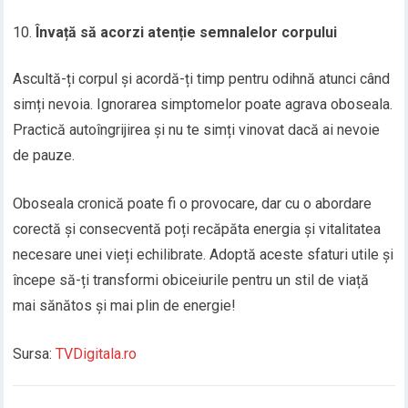
Învață să acorzi atenție semnalelor corpului
Ascultă-ți corpul și acordă-ți timp pentru odihnă atunci când
simți nevoia. Ignorarea simptomelor poate agrava oboseala.
Practică autoîngrijirea și nu te simți vinovat dacă ai nevoie
de pauze.
Oboseala cronică poate fi o provocare, dar cu o abordare
corectă și consecventă poți recăpăta energia și vitalitatea
necesare unei vieți echilibrate. Adoptă aceste sfaturi utile și
începe să-ți transformi obiceiurile pentru un stil de viață
mai sănătos și mai plin de energie!
Sursa:
TVDigitala.ro