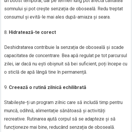
un boost temporar, dar pe termen lung pot afecta calitatea
somnului și pot crește senzația de oboseală. Redu treptat
consumul și evită-le mai ales după-amiaza și seara.
Hidratează-te corect
Deshidratarea contribuie la senzația de oboseală și scade
capacitatea de concentrare. Bea apă regulat pe tot parcursul
zilei, iar dacă nu ești obişnuit să bei suficient, poți începe cu
o sticlă de apă lângă tine în permanență.
Creează o rutină zilnică echilibrată
Stabilește-ți un program zilnic care să includă timp pentru
muncă, odihnă, alimentație sănătoasă și activități
recreative. Rutinarea ajută corpul să se adapteze și să
funcționeze mai bine, reducând senzația de oboseală.