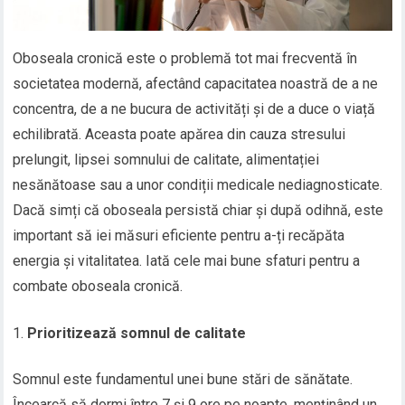
Oboseala cronică este o problemă tot mai frecventă în
societatea modernă, afectând capacitatea noastră de a ne
concentra, de a ne bucura de activități și de a duce o viață
echilibrată. Aceasta poate apărea din cauza stresului
prelungit, lipsei somnului de calitate, alimentației
nesănătoase sau a unor condiții medicale nediagnosticate.
Dacă simți că oboseala persistă chiar și după odihnă, este
important să iei măsuri eficiente pentru a-ți recăpăta
energia și vitalitatea. Iată cele mai bune sfaturi pentru a
combate oboseala cronică.
Prioritizează somnul de calitate
Somnul este fundamentul unei bune stări de sănătate.
Încearcă să dormi între 7 și 9 ore pe noapte, menținând un