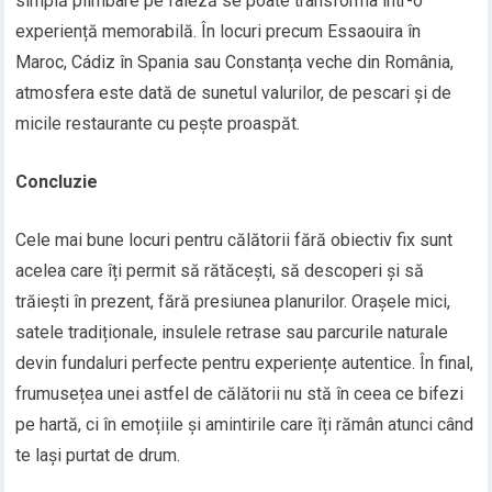
simplă plimbare pe faleză se poate transforma într-o
experiență memorabilă. În locuri precum Essaouira în
Maroc, Cádiz în Spania sau Constanța veche din România,
atmosfera este dată de sunetul valurilor, de pescari și de
micile restaurante cu pește proaspăt.
Concluzie
Cele mai bune locuri pentru călătorii fără obiectiv fix sunt
acelea care îți permit să rătăcești, să descoperi și să
trăiești în prezent, fără presiunea planurilor. Orașele mici,
satele tradiționale, insulele retrase sau parcurile naturale
devin fundaluri perfecte pentru experiențe autentice. În final,
frumusețea unei astfel de călătorii nu stă în ceea ce bifezi
pe hartă, ci în emoțiile și amintirile care îți rămân atunci când
te lași purtat de drum.