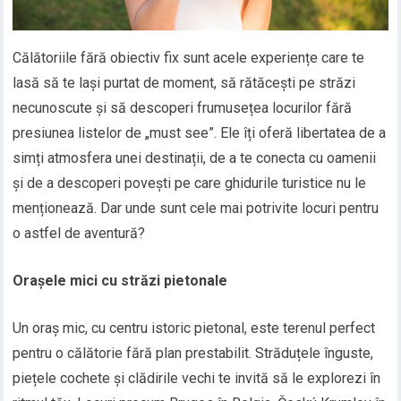
Călătoriile fără obiectiv fix sunt acele experiențe care te
lasă să te lași purtat de moment, să rătăcești pe străzi
necunoscute și să descoperi frumusețea locurilor fără
presiunea listelor de „must see”. Ele îți oferă libertatea de a
simți atmosfera unei destinații, de a te conecta cu oamenii
și de a descoperi povești pe care ghidurile turistice nu le
menționează. Dar unde sunt cele mai potrivite locuri pentru
o astfel de aventură?
Orașele mici cu străzi pietonale
Un oraș mic, cu centru istoric pietonal, este terenul perfect
pentru o călătorie fără plan prestabilit. Străduțele înguste,
piețele cochete și clădirile vechi te invită să le explorezi în