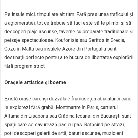
Pe insule mici, timpul are alt ritm. Fără presiunea traficului și
a aglomerației, tot ce trebuie să faci este să te plimbi și să
descoperi plaje ascunse, taverne cu preparate tradiționale și
peisaje spectaculoase. Koufonisia sau Serifos în Grecia,
Gozo în Malta sau insulele Azore din Portugalia sunt
destinații perfecte pentru a te bucura de libertatea explorării
fără program strict.
Orașele artistice și boeme
Există orașe care își dezvăluie frumusețea abia atunci când
le explorezi fără grabă. Montmartre în Paris, cartierul
Alfama din Lisabona sau Grădina Icoanei din București sunt
spații care se savurează pas cu pas. Rătăcind pe străzi,
poți descoperi galerii de artă, baruri ascunse, muzicieni