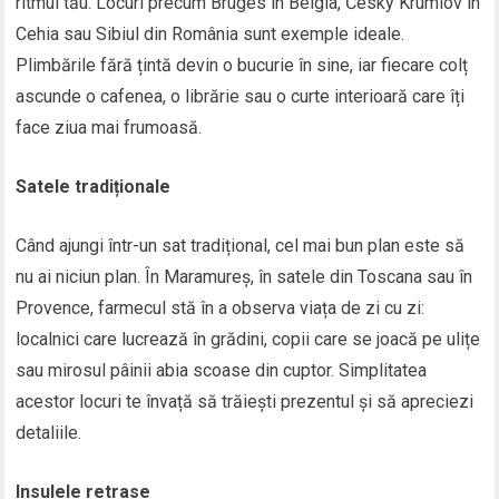
ritmul tău. Locuri precum Bruges în Belgia, Český Krumlov în
Cehia sau Sibiul din România sunt exemple ideale.
Plimbările fără țintă devin o bucurie în sine, iar fiecare colț
ascunde o cafenea, o librărie sau o curte interioară care îți
face ziua mai frumoasă.
Satele tradiționale
Când ajungi într-un sat tradițional, cel mai bun plan este să
nu ai niciun plan. În Maramureș, în satele din Toscana sau în
Provence, farmecul stă în a observa viața de zi cu zi:
localnici care lucrează în grădini, copii care se joacă pe ulițe
sau mirosul pâinii abia scoase din cuptor. Simplitatea
acestor locuri te învață să trăiești prezentul și să apreciezi
detaliile.
Insulele retrase