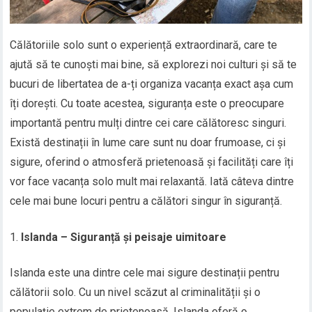
Călătoriile solo sunt o experiență extraordinară, care te
ajută să te cunoști mai bine, să explorezi noi culturi și să te
bucuri de libertatea de a-ți organiza vacanța exact așa cum
îți dorești. Cu toate acestea, siguranța este o preocupare
importantă pentru mulți dintre cei care călătoresc singuri.
Există destinații în lume care sunt nu doar frumoase, ci și
sigure, oferind o atmosferă prietenoasă și facilități care îți
vor face vacanța solo mult mai relaxantă. Iată câteva dintre
cele mai bune locuri pentru a călători singur în siguranță.
Islanda – Siguranță și peisaje uimitoare
Islanda este una dintre cele mai sigure destinații pentru
călătorii solo. Cu un nivel scăzut al criminalității și o
populație extrem de prietenoasă, Islanda oferă o