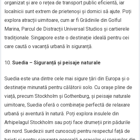
organizat și are o rețea de transport public eficientă, iar
localnicii sunt extrem de prietenoși și dornici să ajute. Poți
explora atracții uimitoare, cum ar fi Grădinile din Golful
Marina, Parcul de Distracții Universal Studios și cartierele
tradiționale. Singapore este o destinație ideală pentru cei
care caută o vacanță urbană în siguranță.
Suedia – Siguranță și peisaje naturale
Suedia este una dintre cele mai sigure țări din Europa și o
destinație minunată pentru călătorii solo. Cu orașe pline de
viață, precum Stockholm și Gothenburg, și peisaje naturale
uimitoare, Suedia oferă o combinație perfectă de relaxare
urbană și aventură în natură. Poți explora insulele din
Arhipelagul Stockholm sau poți face drumeții prin pădurile
din nord. Suedezii sunt cunoscuți pentru respectul față de
turiști și pentru siguranța generală a orașelor și regiunilor din