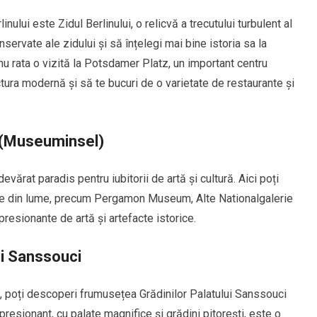
nului este Zidul Berlinului, o relicvă a trecutului turbulent al
nservate ale zidului și să înțelegi mai bine istoria sa la
u rata o vizită la Potsdamer Platz, un important centru
ctura modernă și să te bucuri de o varietate de restaurante și
 (Museuminsel)
ărat paradis pentru iubitorii de artă și cultură. Aici poți
zee din lume, precum Pergamon Museum, Alte Nationalgalerie
esionante de artă și artefacte istorice.
ui Sanssouci
in, poți descoperi frumusețea Grădinilor Palatului Sanssouci
esionant, cu palate magnifice și grădini pitorești, este o