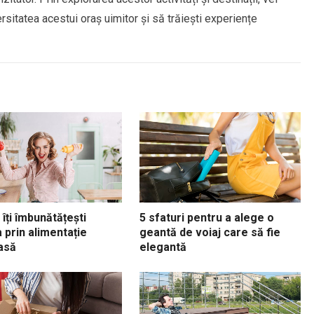
sitatea acestui oraș uimitor și să trăiești experiențe
îți îmbunătățești
5 sfaturi pentru a alege o
 prin alimentație
geantă de voiaj care să fie
asă
elegantă