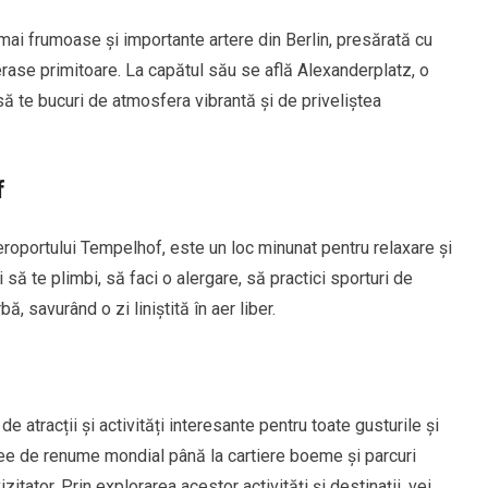
mai frumoase și importante artere din Berlin, presărată cu
ase primitoare. La capătul său se află Alexanderplatz, o
 să te bucuri de atmosfera vibrantă și de priveliștea
f
eroportului Tempelhof, este un loc minunat pentru relaxare și
ți să te plimbi, să faci o alergare, să practici sporturi de
ă, savurând o zi liniștită în aer liber.
 de atracții și activități interesante pentru toate gusturile și
ee de renume mondial până la cartiere boeme și parcuri
izitator. Prin explorarea acestor activități și destinații, vei