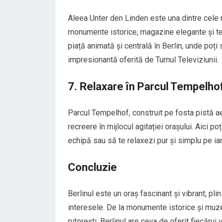
Aleea Unter den Linden este una dintre cele 
monumente istorice, magazine elegante și ter
piață animată și centrală în Berlin, unde poți
impresionantă oferită de Turnul Televiziunii.
7. Relaxare în Parcul Tempelho
Parcul Tempelhof, construit pe fosta pistă a
recreere în mijlocul agitației orașului. Aici po
echipă sau să te relaxezi pur și simplu pe iarb
Concluzie
Berlinul este un oraș fascinant și vibrant, plin
interesele. De la monumente istorice și muz
pitorești, Berlinul are ceva de oferit fiecărui v