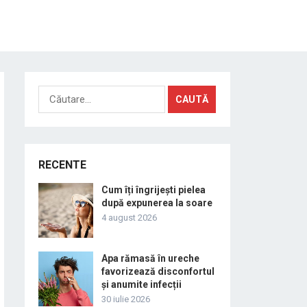
Caută
după:
RECENTE
Cum îți îngrijești pielea
după expunerea la soare
4 august 2026
Apa rămasă în ureche
favorizează disconfortul
și anumite infecții
30 iulie 2026