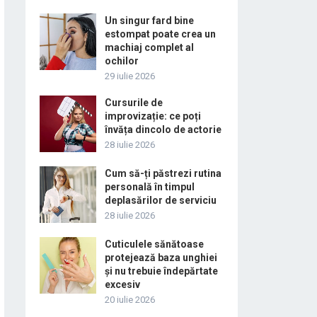
Un singur fard bine
estompat poate crea un
machiaj complet al
ochilor
29 iulie 2026
Cursurile de
improvizație: ce poți
învăța dincolo de actorie
28 iulie 2026
Cum să-ți păstrezi rutina
personală în timpul
deplasărilor de serviciu
28 iulie 2026
Cuticulele sănătoase
protejează baza unghiei
și nu trebuie îndepărtate
excesiv
20 iulie 2026