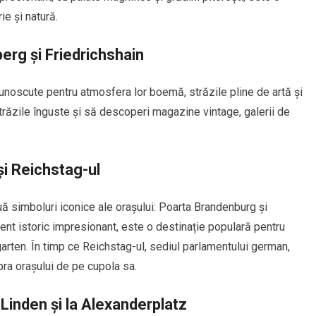
ie și natură.
erg și Friedrichshain
cunoscute pentru atmosfera lor boemă, străzile pline de artă și
 străzile înguste și să descoperi magazine vintage, galerii de
i Reichstag-ul
ouă simboluri iconice ale orașului: Poarta Brandenburg și
nt istoric impresionant, este o destinație populară pentru
rgarten. În timp ce Reichstag-ul, sediul parlamentului german,
a orașului de pe cupola sa.
Linden și la Alexanderplatz