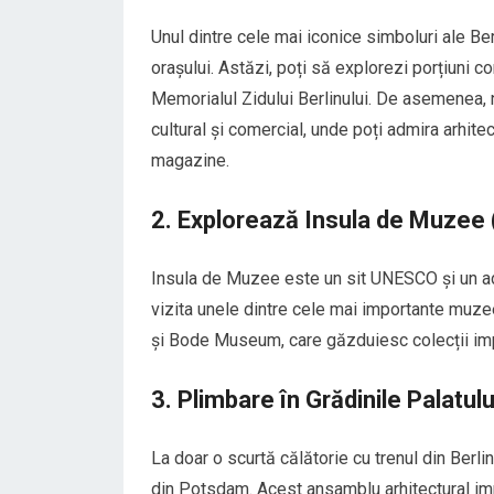
Unul dintre cele mai iconice simboluri ale Berli
orașului. Astăzi, poți să explorezi porțiuni co
Memorialul Zidului Berlinului. De asemenea, n
cultural și comercial, unde poți admira arhite
magazine.
2. Explorează Insula de Muzee
Insula de Muzee este un sit UNESCO și un adev
vizita unele dintre cele mai importante mu
și Bode Museum, care găzduiesc colecții impr
3. Plimbare în Grădinile Palatul
La doar o scurtă călătorie cu trenul din Berl
din Potsdam. Acest ansamblu arhitectural impr