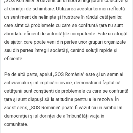
„SOS România” a devenit un simbol al îngrijorării colective și
al dorinței de schimbare. Utilizarea acestui termen reflectă
un sentiment de neliniște și frustrare în rândul cetățenilor,
care simt că problemele cu care se confruntă țara nu sunt
abordate eficient de autoritățile competente. Este un strigăt
de ajutor, care poate veni din partea unor grupuri organizate
sau din partea întregii societăți, cerând soluții rapide și
eficiente.
Pe de altă parte, apelul „SOS România” este și un semn al
activismului și al implicării civice, demonstrând faptul că
cetățenii sunt conștienți de problemele cu care se confruntă
țara și sunt dispuși să ia atitudine pentru a le rezolva. În
acest sens, „SOS România” poate fi văzut ca un simbol al
democrației și al dorinței de a îmbunătăți viața în
comunitate.