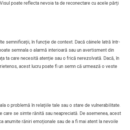
. Visul poate reflecta nevoia ta de reconectare cu acele părți
e semnificații, în funcție de context. Dacă câinele latră într-
 poate semnala o alarmă interioară sau un avertisment din
ața ta care necesită atenție sau o frică nerezolvată. Dacă, în
prietenos, acest lucru poate fi un semn că urmează o veste
la o problemă în relațiile tale sau o stare de vulnerabilitate.
ine care se simte rănită sau neapreciată. De asemenea, acest
a anumite răniri emoționale sau de a fi mai atent la nevoile