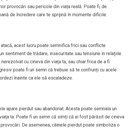
nor provocări sau pericole din viața reală. Poate fi, de
ană de încredere care te sprijină în momente dificile.
 atacă, acest lucru poate semnifica frici sau conflicte
n sentiment de trădare, insecuritate sau tensiune în relațiile
nerezolvat cu cineva din viața ta, sau chiar frica de a fi
agresiv poate fi un semn că trebuie să te confrunți cu acele
bordezi înainte ca ele să escaladeze.
âinele apare pierdut sau abandonat. Acesta poate semnala un
ața ta. Poate fi un semn că simți că ai fost părăsit de cineva
ei provocări. De asemenea, câinele pierdut poate simboliza o