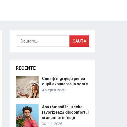
Caută
după:
RECENTE
Cum îți îngrijești pielea
după expunerea la soare
4 august 2026
Apa rămasă în ureche
favorizează disconfortul
și anumite infecții
30 iulie 2026