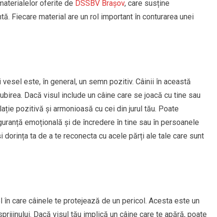
 materialelor oferite de
DSSBV Brașov
, care susține
tă. Fiecare material are un rol important în conturarea unei
i vesel este, în general, un semn pozitiv. Câinii în această
 iubirea. Dacă visul include un câine care se joacă cu tine sau
lație pozitivă și armonioasă cu cei din jurul tău. Poate
uranță emoțională și de încredere în tine sau în persoanele
și dorința ta de a te reconecta cu acele părți ale tale care sunt
l în care câinele te protejează de un pericol. Acesta este un
 sprijinului. Dacă visul tău implică un câine care te apără, poate