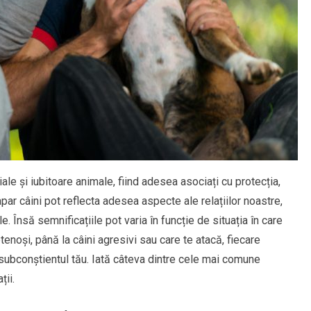
iale și iubitoare animale, fiind adesea asociați cu protecția,
 apar câini pot reflecta adesea aspecte ale relațiilor noastre,
e. Însă semnificațiile pot varia în funcție de situația în care
etenoși, până la câini agresivi sau care te atacă, fiecare
 subconștientul tău. Iată câteva dintre cele mai comune
ții.