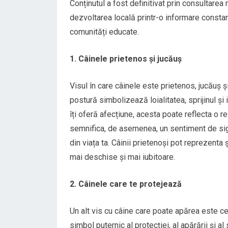
Conținutul a fost definitivat prin consultarea
dezvoltarea locală printr-o informare constan
comunități educate.
1. Câinele prietenos și jucăuș
Visul în care câinele este prietenos, jucăuș ș
postură simbolizează loialitatea, sprijinul și
îți oferă afecțiune, acesta poate reflecta o re
semnifica, de asemenea, un sentiment de sig
din viața ta. Câinii prietenoși pot reprezenta 
mai deschise și mai iubitoare.
2. Câinele care te protejează
Un alt vis cu câine care poate apărea este ce
simbol puternic al protecției, al apărării și al