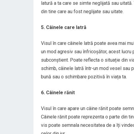
latură a ta care se simte neglijată sau uitată
din tine care au fost neglijate sau uitate.
5. Câinele care latră
Visul în care câinele latră poate avea mai mult
un mod agresiv sau înfricoșător, acest lucru
subconștient. Poate reflecta o situație din vi
schimb, câinele latră într-un mod vesel sau 
bună sau o schimbare pozitivă în viața ta.
6. Câinele rănit
Visul în care apare un câine rănit poate semna
Câinele rănit poate reprezenta o parte din t
vis poate semnala necesitatea de a îți vindec
celor din jur.