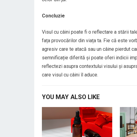
Concluzie
Visul cu câini poate fi o reflectare a stării tal
fața provocărilor din viața ta. Fie că este vor
agresiv care te atacă sau un câine pierdut c
semnificație diferită și poate oferi indicii 
reflectezi asupra contextului visului și asupr
care visul cu câini îl aduce.
YOU MAY ALSO LIKE