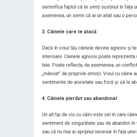
semnifica faptul că te simți susținut în fața u
asemenea, un semn că ai un aliat sau o perso
3. Câinele care te atacă
Dacă în visul tău câinele devine agresiv și te
interioare. Câinele agresiv poate reprezenta u
tale. Poate reflecta, de asemenea, un conflict 
„mâncat” de propriile emoții. Visul cu câine 
sentimente de anxietate sau frică și să le a
4. Câinele pierdut sau abandonat
Un alt tip de vis cu câini este cel în care c
sentiment de singurătate sau de abandon în vi
sau că nu mai ai sprijinul necesar în fața un