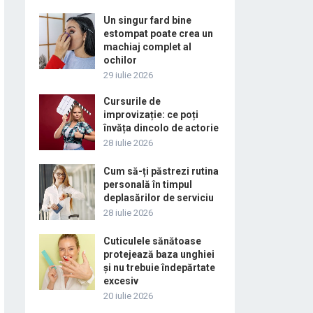
Un singur fard bine
estompat poate crea un
machiaj complet al
ochilor
29 iulie 2026
Cursurile de
improvizație: ce poți
învăța dincolo de actorie
28 iulie 2026
Cum să-ți păstrezi rutina
personală în timpul
deplasărilor de serviciu
28 iulie 2026
Cuticulele sănătoase
protejează baza unghiei
și nu trebuie îndepărtate
excesiv
20 iulie 2026