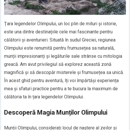
Țara legendelor Olimpului, un loc plin de mituri și istorie,
este una dintre destinațiile cele mai fascinante pentru
călătorii și aventurieri. Situată în sudul Greciei, regiunea
Olimpului este renumită pentru frumusețea sa naturală,
munții impresionanți și legăturile sale strânse cu mitologia
greacă. Am avut privilegiul să explorez această zonă
magnifică și să descopăr misterele și frumusețea sa unică.
În acest ghid pentru aventură, îți voi împărtăși experiența
mea și sfaturi practice pentru a te bucura la maximum de
călătoria ta în țara legendelor Olimpului.
Descoperă Magia Munților Olimpului
Munții Olimpului, considerați locul de naștere al zeilor și