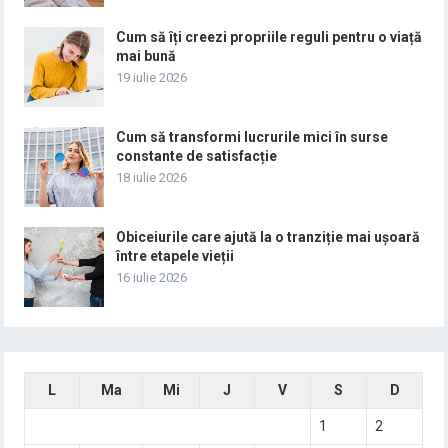
Cum să îți creezi propriile reguli pentru o viață
mai bună
19 iulie 2026
Cum să transformi lucrurile mici în surse
constante de satisfacție
18 iulie 2026
Obiceiurile care ajută la o tranziție mai ușoară
între etapele vieții
16 iulie 2026
L
Ma
Mi
J
V
S
D
1
2