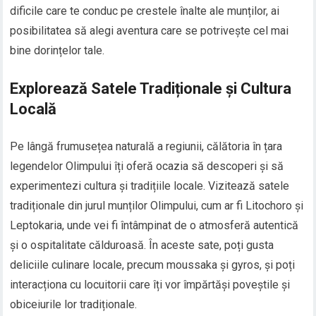
dificile care te conduc pe crestele înalte ale munților, ai
posibilitatea să alegi aventura care se potrivește cel mai
bine dorințelor tale.
Explorează Satele Tradiționale și Cultura
Locală
Pe lângă frumusețea naturală a regiunii, călătoria în țara
legendelor Olimpului îți oferă ocazia să descoperi și să
experimentezi cultura și tradițiile locale. Vizitează satele
tradiționale din jurul munților Olimpului, cum ar fi Litochoro și
Leptokaria, unde vei fi întâmpinat de o atmosferă autentică
și o ospitalitate călduroasă. În aceste sate, poți gusta
deliciile culinare locale, precum moussaka și gyros, și poți
interacționa cu locuitorii care îți vor împărtăși poveștile și
obiceiurile lor tradiționale.