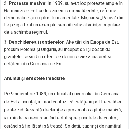
Proteste masive
: În 1989, au avut loc proteste ample în
Germania de Est, unde oamenii cereau libertate, reforme
democratice și drepturi fundamentale. Mișcarea „Pacea” din
Leipzig a fost un exemplu semnificativ al voinței populare
de a schimba regimul.
Deschiderea frontierelor
: Alte țări din Europa de Est,
precum Polonia și Ungaria, au început să își deschidă
granițele, creând un efect de domino care a inspirat și
cetățenii din Germania de Est.
Anunțul și efectele imediate
Pe 9 noiembrie 1989, un oficial al guvernului din Germania
de Est a anunțat, în mod confuz, că cetățenii pot trece liber
peste zid. Această declarație a provocat o agitație masivă,
iar mii de oameni s-au îndreptat spre punctele de control,
cerând să fie lăsați să treacă. Soldații, suprinși de numărul