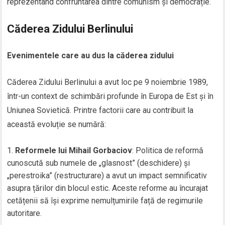
reprezentând confruntarea dintre comunism și democrație.
Căderea Zidului Berlinului
Evenimentele care au dus la căderea zidului
Căderea Zidului Berlinului a avut loc pe 9 noiembrie 1989,
într-un context de schimbări profunde în Europa de Est și în
Uniunea Sovietică. Printre factorii care au contribuit la
această evoluție se numără:
Reformele lui Mihail Gorbaciov
: Politica de reformă
cunoscută sub numele de „glasnost” (deschidere) și
„perestroika” (restructurare) a avut un impact semnificativ
asupra țărilor din blocul estic. Aceste reforme au încurajat
cetățenii să își exprime nemulțumirile față de regimurile
autoritare.