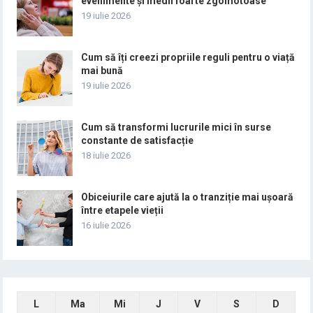
evenimente și medii foarte zgomotoase
19 iulie 2026
Cum să îți creezi propriile reguli pentru o viață
mai bună
19 iulie 2026
Cum să transformi lucrurile mici în surse
constante de satisfacție
18 iulie 2026
Obiceiurile care ajută la o tranziție mai ușoară
între etapele vieții
16 iulie 2026
L
Ma
Mi
J
V
S
D