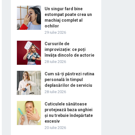
Un singur fard bine
estompat poate crea un
machiaj complet al
ochilor
29 iulie 2026
Cursurile de
improvizație: ce poți
învăța dincolo de actorie
28 iulie 2026
Cum să-ți păstrezi rutina
personală în timpul
deplasărilor de serviciu
28 iulie 2026
Cuticulele sănătoase
protejează baza unghiei
și nu trebuie îndepărtate
excesiv
20 iulie 2026