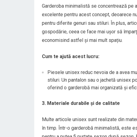
Garderoba minimalistă se concentrează pe a 
excelente pentru acest concept, deoarece nu 
pentru diferite genuri sau stiluri. În plus, ar
gospodărie, ceea ce face mai ușor să împarți
economisind astfel și mai mult spațiu.
Cum te ajută acest lucru:
Piesele unisex reduc nevoia de a avea mult
stiluri. Un pantalon sau o jachetă unisex p
oferind o garderobă mai organizată și efic
3. Materiale durabile și de calitate
Multe articole unisex sunt realizate din mater
în timp. Într-o garderobă minimalistă, este ese
pentru a putea fi purtate sezon după sezon. P