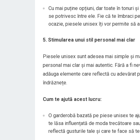
Cu mai puține opțiuni, dar toate în tonuri și 
se potrivesc între ele. Fie că te îmbraci p
ocazie, piesele unisex îți vor permite să al
5. Stimularea unui stil personal mai clar
Piesele unisex sunt adesea mai simple și mai s
personal mai clar și mai autentic. Fără a fi n
adăuga elemente care reflectă cu adevărat per
îndrăznețe.
Cum te ajută acest lucru:
O garderobă bazată pe piese unisex te ajut
te lăsa influențată de moda trecătoare sau d
reflectă gusturile tale și care te face să te