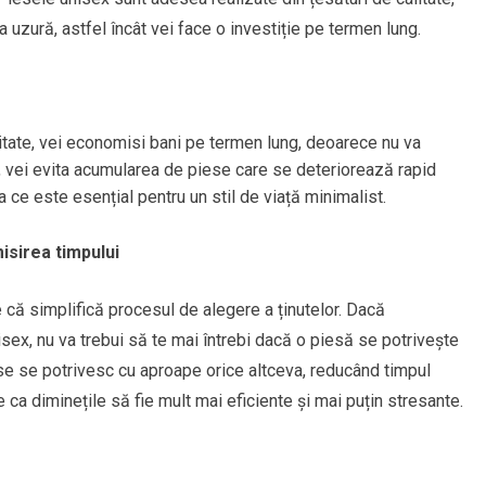
la uzură, astfel încât vei face o investiție pe termen lung.
itate, vei economisi bani pe termen lung, deoarece nu va
us, vei evita acumularea de piese care se deteriorează rapid
 ce este esențial pentru un stil de viață minimalist.
isirea timpului
e că simplifică procesul de alegere a ținutelor. Dacă
sex, nu va trebui să te mai întrebi dacă o piesă se potrivește
se se potrivesc cu aproape orice altceva, reducând timpul
 ca diminețile să fie mult mai eficiente și mai puțin stresante.