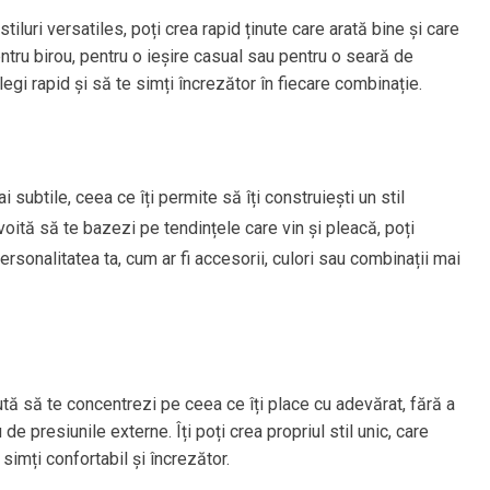
stiluri versatiles, poți crea rapid ținute care arată bine și care
entru birou, pentru o ieșire casual sau pentru o seară de
egi rapid și să te simți încrezător în fiecare combinație.
ubtile, ceea ce îți permite să îți construiești un stil
evoită să te bazezi pe tendințele care vin și pleacă, poți
sonalitatea ta, cum ar fi accesorii, culori sau combinații mai
ă să te concentrezi pe ceea ce îți place cu adevărat, fără a
e presiunile externe. Îți poți crea propriul stil unic, care
 simți confortabil și încrezător.