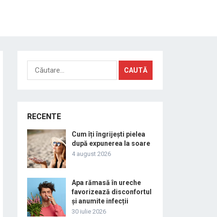
Caută
după:
RECENTE
Cum îți îngrijești pielea
după expunerea la soare
4 august 2026
Apa rămasă în ureche
favorizează disconfortul
și anumite infecții
30 iulie 2026