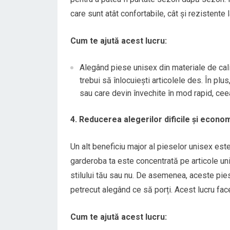
care sunt atât confortabile, cât și rezistente 
Cum te ajută acest lucru:
Alegând piese unisex din materiale de cal
trebui să înlocuiești articolele des. În pl
sau care devin învechite în mod rapid, ceea
4. Reducerea alegerilor dificile și econom
Un alt beneficiu major al pieselor unisex est
garderoba ta este concentrată pe articole uni
stilului tău sau nu. De asemenea, aceste pie
petrecut alegând ce să porți. Acest lucru face
Cum te ajută acest lucru: