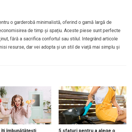
entru o garderobă minimalistă, oferind o gamă largă de
 la economisirea de timp și spațiu. Aceste piese sunt perfecte
nut, fără a sacrifica confortul sau stilul. Integrând articole
isi resurse, dar vei adopta și un stil de viață mai simplu și
îți îmbunătățești
5 sfaturi pentru a alege o