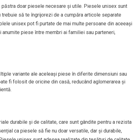
păstra doar piesele necesare și utile. Piesele unisex sunt
trebuie să te îngrijorezi de a cumpăra articole separate
ticolele unisex pot fi purtate de mai multe persoane din aceeași
 anumite piese între membri ai familiei sau parteneri,
iple variante ale aceleași piese în diferite dimensiuni sau
oate fi folosit de oricine din casă, reducând aglomerarea și
ientă.
iale durabile și de calitate, care sunt gândite pentru a rezista
nțial ca piesele să fie nu doar versatile, dar și durabile,
iesele unisex sunt adesea realizate din țesături de calitate,