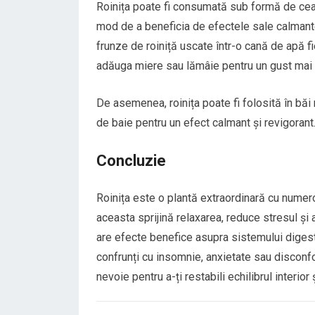
Roinița poate fi consumată sub formă de ceai,
mod de a beneficia de efectele sale calmante 
frunze de roiniță uscate într-o cană de apă f
adăuga miere sau lămâie pentru un gust mai 
De asemenea, roinița poate fi folosită în băi
de baie pentru un efect calmant și revigorant
Concluzie
Roinița este o plantă extraordinară cu numer
aceasta sprijină relaxarea, reduce stresul și
are efecte benefice asupra sistemului digesti
confrunți cu insomnie, anxietate sau disconfor
nevoie pentru a-ți restabili echilibrul interior