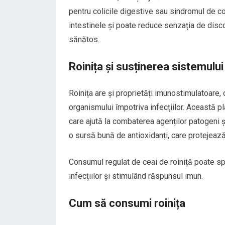
pentru colicile digestive sau sindromul de co
intestinele și poate reduce senzația de disco
sănătos.
Roinița și susținerea sistemului
Roinița are și proprietăți imunostimulatoare, c
organismului împotriva infecțiilor. Această p
care ajută la combaterea agenților patogeni ș
o sursă bună de antioxidanți, care protejează
Consumul regulat de ceai de roiniță poate sp
infecțiilor și stimulând răspunsul imun.
Cum să consumi roinița