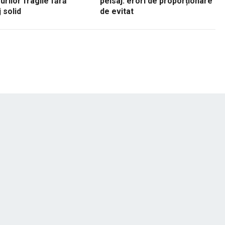
urilor fragile fără
peisaj: erori de proporționare
 solid
de evitat