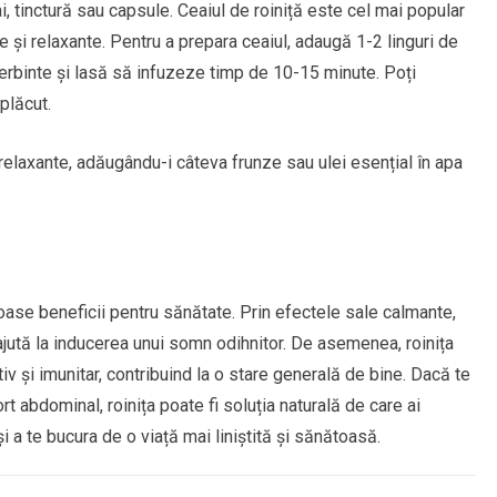
 tinctură sau capsule. Ceaiul de roiniță este cel mai popular
și relaxante. Pentru a prepara ceaiul, adaugă 1-2 linguri de
ierbinte și lasă să infuzeze timp de 10-15 minute. Poți
plăcut.
 relaxante, adăugându-i câteva frunze sau ulei esențial în apa
.
oase beneficii pentru sănătate. Prin efectele sale calmante,
 ajută la inducerea unui somn odihnitor. De asemenea, roinița
v și imunitar, contribuind la o stare generală de bine. Dacă te
t abdominal, roinița poate fi soluția naturală de care ai
 și a te bucura de o viață mai liniștită și sănătoasă.