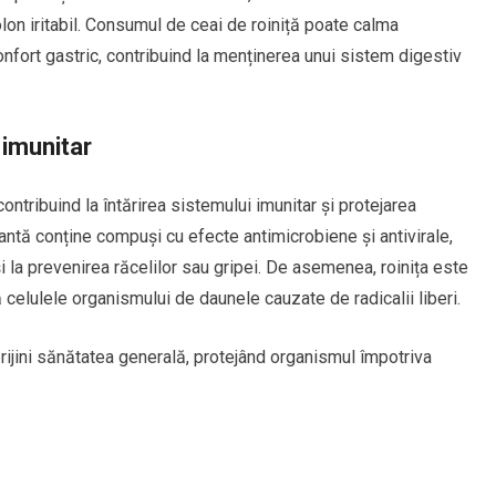
lon iritabil. Consumul de ceai de roiniță poate calma
nfort gastric, contribuind la menținerea unui sistem digestiv
 imunitar
ontribuind la întărirea sistemului imunitar și protejarea
lantă conține compuși cu efecte antimicrobiene și antivirale,
i la prevenirea răcelilor sau gripei. De asemenea, roinița este
 celulele organismului de daunele cauzate de radicalii liberi.
rijini sănătatea generală, protejând organismul împotriva