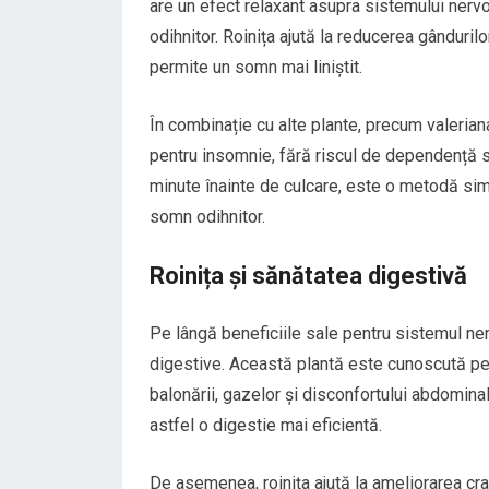
are un efect relaxant asupra sistemului nerv
odihnitor. Roinița ajută la reducerea gânduril
permite un somn mai liniștit.
În combinație cu alte plante, precum valeriana
pentru insomnie, fără riscul de dependență 
minute înainte de culcare, este o metodă si
somn odihnitor.
Roinița și sănătatea digestivă
Pe lângă beneficiile sale pentru sistemul ner
digestive. Această plantă este cunoscută pen
balonării, gazelor și disconfortului abdomina
astfel o digestie mai eficientă.
De asemenea, roinița ajută la ameliorarea cra