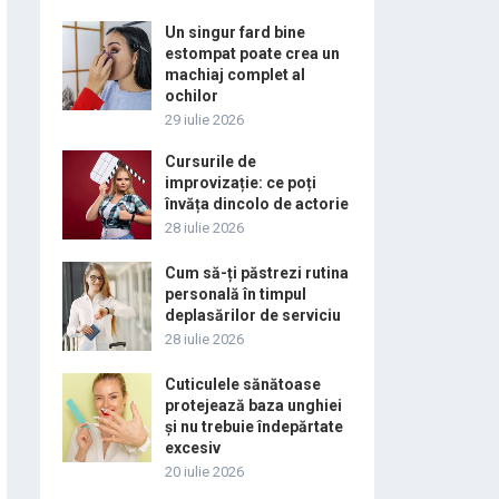
Un singur fard bine
estompat poate crea un
machiaj complet al
ochilor
29 iulie 2026
Cursurile de
improvizație: ce poți
învăța dincolo de actorie
28 iulie 2026
Cum să-ți păstrezi rutina
personală în timpul
deplasărilor de serviciu
28 iulie 2026
Cuticulele sănătoase
protejează baza unghiei
și nu trebuie îndepărtate
excesiv
20 iulie 2026