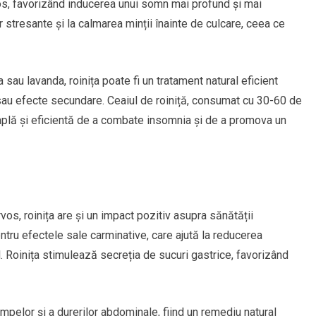
os, favorizând inducerea unui somn mai profund și mai
or stresante și la calmarea minții înainte de culcare, ceea ce
 sau lavanda, roinița poate fi un tratament natural eficient
sau efecte secundare. Ceaiul de roiniță, consumat cu 30-60 de
mplă și eficientă de a combate insomnia și de a promova un
vos, roinița are și un impact pozitiv asupra sănătății
tru efectele sale carminative, care ajută la reducerea
l. Roinița stimulează secreția de sucuri gastrice, favorizând
mpelor și a durerilor abdominale, fiind un remediu natural