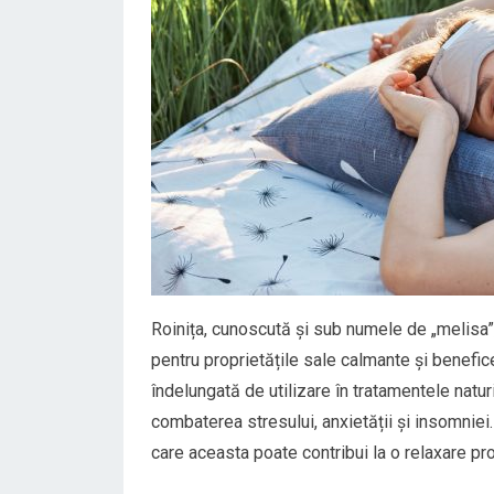
Roinița, cunoscută și sub numele de „melisa”,
pentru proprietățile sale calmante și benefic
îndelungată de utilizare în tratamentele natur
combaterea stresului, anxietății și insomniei. 
care aceasta poate contribui la o relaxare pr