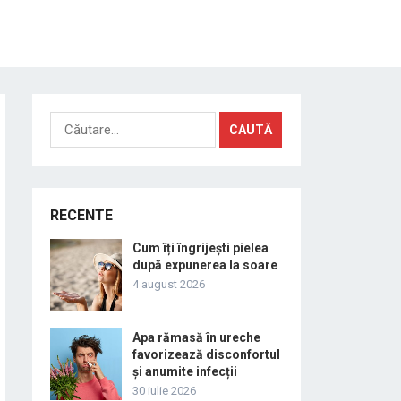
Caută
după:
RECENTE
Cum îți îngrijești pielea
după expunerea la soare
4 august 2026
Apa rămasă în ureche
favorizează disconfortul
și anumite infecții
30 iulie 2026