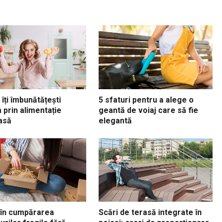
îți îmbunătățești
5 sfaturi pentru a alege o
 prin alimentație
geantă de voiaj care să fie
asă
elegantă
 în cumpărarea
Scări de terasă integrate în