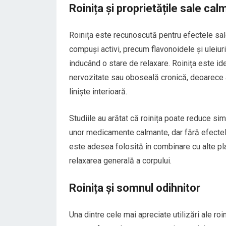
Roinița și proprietățile sale ca
Roinița este recunoscută pentru efectele sa
compuși activi, precum flavonoidele și uleiuril
inducând o stare de relaxare. Roinița este id
nervozitate sau oboseală cronică, deoarece a
liniște interioară.
Studiile au arătat că roinița poate reduce si
unor medicamente calmante, dar fără efectele 
este adesea folosită în combinare cu alte plan
relaxarea generală a corpului.
Roinița și somnul odihnitor
Una dintre cele mai apreciate utilizări ale ro