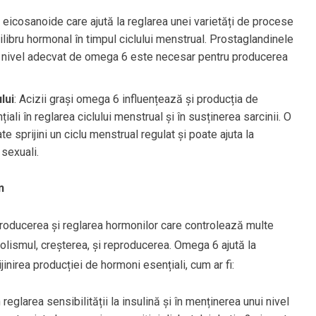
e eicosanoide care ajută la reglarea unei varietăți de procese
hilibru hormonal în timpul ciclului menstrual. Prostaglandinele
r un nivel adecvat de omega 6 este necesar pentru producerea
lui
: Acizii grași omega 6 influențează și producția de
ali în reglarea ciclului menstrual și în susținerea sarcinii. O
e sprijini un ciclu menstrual regulat și poate ajuta la
sexuali.
n
roducerea și reglarea hormonilor care controlează multe
bolismul, creșterea, și reproducerea. Omega 6 ajută la
inirea producției de hormoni esențiali, cum ar fi:
reglarea sensibilității la insulină și în menținerea unui nivel