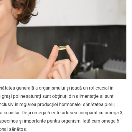
ătatea generală a organismului și joacă un rol crucial în
 grași polinesaturați sunt obținuți din alimentație și sunt
clusiv în reglarea producției hormonale, sănătatea pielii,
mului imunitar. Deși omega 6 este adesea comparat cu omega 3,
ii specifice și importante pentru organism. Iată cum omega 6
monal sănătos.