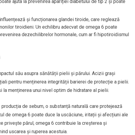
poate ajuta la prevenirea apariției diabetului de tip 2 și poate
influențează și funcționarea glandei tiroide, care reglează
onilor tiroidieni. Un echilibru adecvat de omega 6 poate
a prevenirea dezechilibrelor hormonale, cum ar fi hipotiroidismul
i
actul său asupra sănătății pielii și părului. Acizii grași
iali pentru menținerea integrității barierei de protecție a pielii.
 la menținerea unui nivel optim de hidratare al pielii.
 producția de sebum, o substanță naturală care protejează
tul de omega 6 poate duce la uscăciune, iritații și afecțiuni ale
ce privește părul, omega 6 contribuie la creșterea și
nind uscarea și ruperea acestuia.