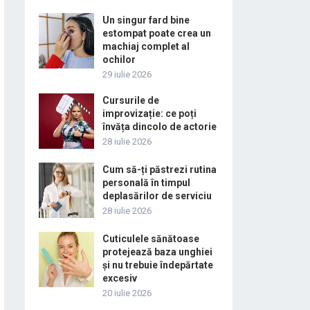
Un singur fard bine
estompat poate crea un
machiaj complet al
ochilor
29 iulie 2026
Cursurile de
improvizație: ce poți
învăța dincolo de actorie
28 iulie 2026
Cum să-ți păstrezi rutina
personală în timpul
deplasărilor de serviciu
28 iulie 2026
Cuticulele sănătoase
protejează baza unghiei
și nu trebuie îndepărtate
excesiv
20 iulie 2026