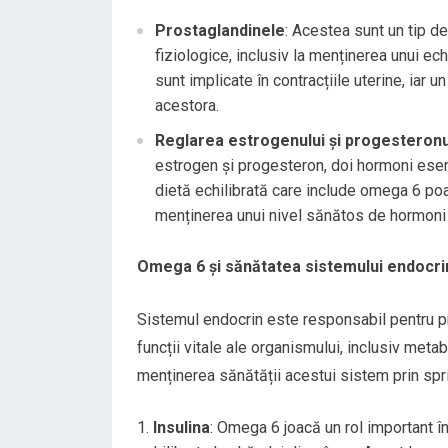
Prostaglandinele
: Acestea sunt un tip d
fiziologice, inclusiv la menținerea unui ec
sunt implicate în contracțiile uterine, ia
acestora.
Reglarea estrogenului și progesteronu
estrogen și progesteron, doi hormoni esenți
dietă echilibrată care include omega 6 poat
menținerea unui nivel sănătos de hormoni 
Omega 6 și sănătatea sistemului endocri
Sistemul endocrin este responsabil pentru p
funcții vitale ale organismului, inclusiv meta
menținerea sănătății acestui sistem prin sprij
Insulina
: Omega 6 joacă un rol important în 