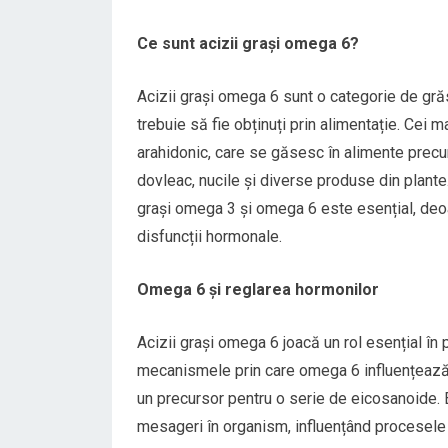
Ce sunt acizii grași omega 6?
Acizii grași omega 6 sunt o categorie de gră
trebuie să fie obținuți prin alimentație. Cei m
arahidonic, care se găsesc în alimente precu
dovleac, nucile și diverse produse din plante. 
grași omega 3 și omega 6 este esențial, deo
disfuncții hormonale.
Omega 6 și reglarea hormonilor
Acizii grași omega 6 joacă un rol esențial în 
mecanismele prin care omega 6 influențează h
un precursor pentru o serie de eicosanoide.
mesageri în organism, influențând procesele p