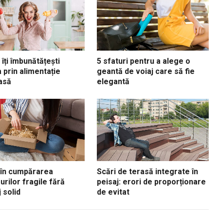
îți îmbunătățești
5 sfaturi pentru a alege o
 prin alimentație
geantă de voiaj care să fie
asă
elegantă
 în cumpărarea
Scări de terasă integrate în
urilor fragile fără
peisaj: erori de proporționare
 solid
de evitat