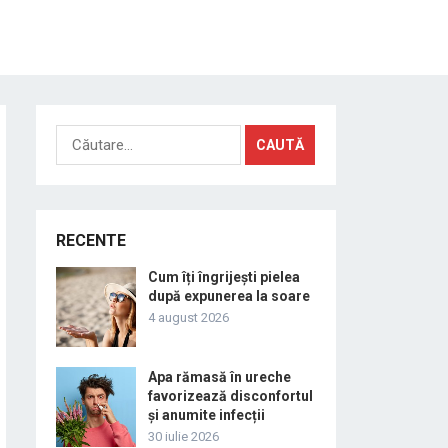
Caută
după:
RECENTE
Cum îți îngrijești pielea
după expunerea la soare
4 august 2026
Apa rămasă în ureche
favorizează disconfortul
și anumite infecții
30 iulie 2026