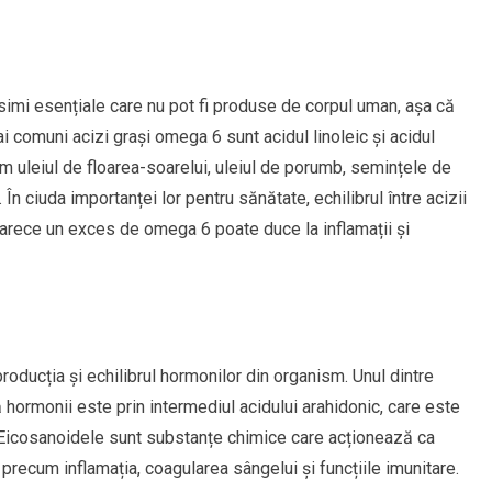
simi esențiale care nu pot fi produse de corpul uman, așa că
ai comuni acizi grași omega 6 sunt acidul linoleic și acidul
m uleiul de floarea-soarelui, uleiul de porumb, semințele de
În ciuda importanței lor pentru sănătate, echilibrul între acizii
arece un exces de omega 6 poate duce la inflamații și
producția și echilibrul hormonilor din organism. Unul dintre
ormonii este prin intermediul acidului arahidonic, care este
 Eicosanoidele sunt substanțe chimice care acționează ca
recum inflamația, coagularea sângelui și funcțiile imunitare.