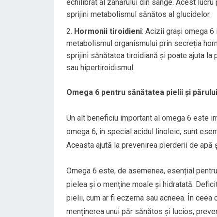
echilibrat al zahărului din sânge. Acest lucru 
sprijini metabolismul sănătos al glucidelor.
Hormonii tiroidieni
: Acizii grași omega 6 
metabolismul organismului prin secreția horm
sprijini sănătatea tiroidiană și poate ajuta l
sau hipertiroidismul.
Omega 6 pentru sănătatea pielii și părulu
Un alt beneficiu important al omega 6 este imp
omega 6, în special acidul linoleic, sunt esenț
Aceasta ajută la prevenirea pierderii de apă și
Omega 6 este, de asemenea, esențial pentru
pielea și o menține moale și hidratată. Defici
pielii, cum ar fi eczema sau acneea. În ceea 
menținerea unui păr sănătos și lucios, preve