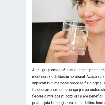
Acizii grași omega 6 sunt esențiali pentru săn
menținerea echilibrului hormonal. Acești acizi
implicați în numeroase procese fiziologice, in
funcționarea creierului și sprijinirea siste
fiecare dintre acești acizi grași are benefic
poate ajuta la menținerea unui echilibru hor