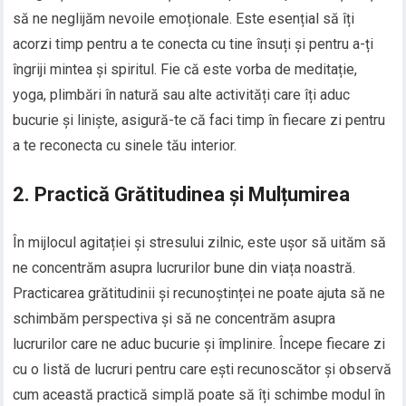
să ne neglijăm nevoile emoționale. Este esențial să îți
acorzi timp pentru a te conecta cu tine însuți și pentru a-ți
îngriji mintea și spiritul. Fie că este vorba de meditație,
yoga, plimbări în natură sau alte activități care îți aduc
bucurie și liniște, asigură-te că faci timp în fiecare zi pentru
a te reconecta cu sinele tău interior.
2. Practică Grătitudinea și Mulțumirea
În mijlocul agitației și stresului zilnic, este ușor să uităm să
ne concentrăm asupra lucrurilor bune din viața noastră.
Practicarea grătitudinii și recunoștinței ne poate ajuta să ne
schimbăm perspectiva și să ne concentrăm asupra
lucrurilor care ne aduc bucurie și împlinire. Începe fiecare zi
cu o listă de lucruri pentru care ești recunoscător și observă
cum această practică simplă poate să îți schimbe modul în