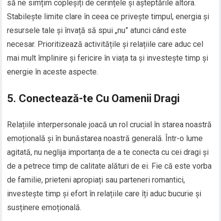
să ne simțim copleșiți de cerințele și așteptările altora.
Stabilește limite clare în ceea ce privește timpul, energia și
resursele tale și învață să spui „nu” atunci când este
necesar. Prioritizează activitățile și relațiile care aduc cel
mai mult împlinire și fericire în viața ta și investește timp și
energie în aceste aspecte.
5. Conectează-te Cu Oamenii Dragi
Relațiile interpersonale joacă un rol crucial în starea noastră
emoțională și în bunăstarea noastră generală. Într-o lume
agitată, nu neglija importanța de a te conecta cu cei dragi și
de a petrece timp de calitate alături de ei. Fie că este vorba
de familie, prieteni apropiați sau parteneri romantici,
investește timp și efort în relațiile care îți aduc bucurie și
susținere emoțională.