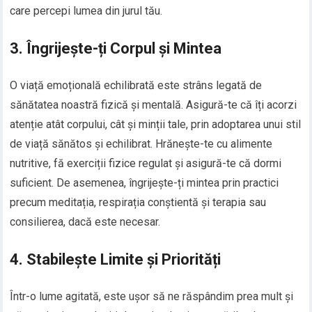
care percepi lumea din jurul tău.
3. Îngrijește-ți Corpul și Mintea
O viață emoțională echilibrată este strâns legată de
sănătatea noastră fizică și mentală. Asigură-te că îți acorzi
atenție atât corpului, cât și minții tale, prin adoptarea unui stil
de viață sănătos și echilibrat. Hrănește-te cu alimente
nutritive, fă exerciții fizice regulat și asigură-te că dormi
suficient. De asemenea, îngrijește-ți mintea prin practici
precum meditația, respirația conștientă și terapia sau
consilierea, dacă este necesar.
4. Stabilește Limite și Priorități
Într-o lume agitată, este ușor să ne răspândim prea mult și