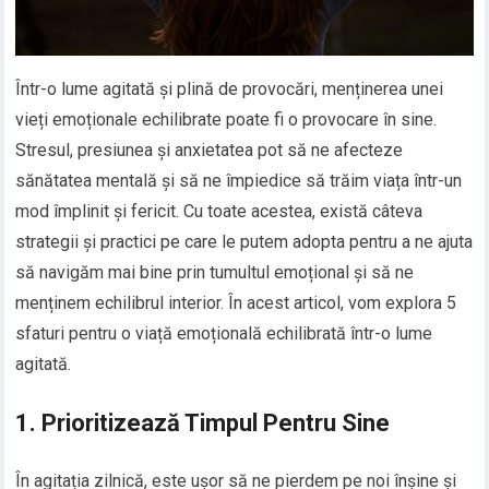
Într-o lume agitată și plină de provocări, menținerea unei
vieți emoționale echilibrate poate fi o provocare în sine.
Stresul, presiunea și anxietatea pot să ne afecteze
sănătatea mentală și să ne împiedice să trăim viața într-un
mod împlinit și fericit. Cu toate acestea, există câteva
strategii și practici pe care le putem adopta pentru a ne ajuta
să navigăm mai bine prin tumultul emoțional și să ne
menținem echilibrul interior. În acest articol, vom explora 5
sfaturi pentru o viață emoțională echilibrată într-o lume
agitată.
1. Prioritizează Timpul Pentru Sine
În agitația zilnică, este ușor să ne pierdem pe noi înșine și