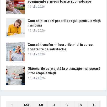
evenimente și medii foarte zgomotoase
19 iulie 2026
Cum să îți creezi propriile reguli pentru o viață
mai bună
19 iulie 2026
Cum să transformi lucrurile mici în surse
constante de satisfacție
18 iulie 2026
Obiceiurile care ajută la o tranziție mai ușoară
între etapele vieții
16 iulie 2026
L
Ma
Mi
J
V
S
D