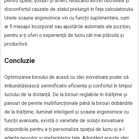
pentru spate, șolduri și umeri, reducând astfel oboseala și
disconfortul cauzate de statul prelungit în fața calculatorului.
Unele scaune ergonomice vin cu funcții suplimentare, cum
ar fi masajul încorporat sau ajustările automate ale poziției,
pentru a-ți oferi o experiență de lucru cât mai plăcută și
productivă.
Concluzie
Optimizarea biroului de acasă cu idei inovatoare poate să
îmbunătățească semnificativ eficiența și confortul în timpul
lucrului de la distanță. De la birouri reglabile în înălțime și
panouri de perete multifuncționale până la birouri dobândite
de la înălțime, iluminat inteligent și scaune ergonomice cu
funcții avansate, există o varietate de soluții inovatoare
disponibile pentru a-ți personaliza spațiul de lucru și a-l
adapta nevoilor și preferințelor tale. Adoptând aceste idei