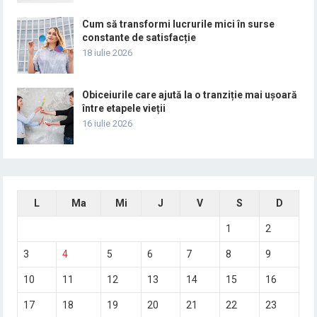
Cum să transformi lucrurile mici în surse
constante de satisfacție
18 iulie 2026
Obiceiurile care ajută la o tranziție mai ușoară
între etapele vieții
16 iulie 2026
L
Ma
Mi
J
V
S
D
1
2
3
4
5
6
7
8
9
10
11
12
13
14
15
16
17
18
19
20
21
22
23