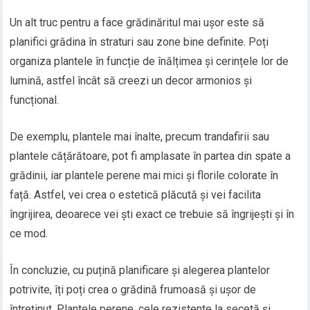
Un alt truc pentru a face grădinăritul mai ușor este să
planifici grădina în straturi sau zone bine definite. Poți
organiza plantele în funcție de înălțimea și cerințele lor de
lumină, astfel încât să creezi un decor armonios și
funcțional.
De exemplu, plantele mai înalte, precum trandafirii sau
plantele cățărătoare, pot fi amplasate în partea din spate a
grădinii, iar plantele perene mai mici și florile colorate în
față. Astfel, vei crea o estetică plăcută și vei facilita
îngrijirea, deoarece vei ști exact ce trebuie să îngrijești și în
ce mod.
În concluzie, cu puțină planificare și alegerea plantelor
potrivite, îți poți crea o grădină frumoasă și ușor de
întreținut. Plantele perene, cele rezistente la secetă și