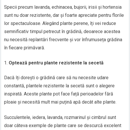
Specii precum lavanda, echinacea, bujorii, irisii și hortensia
sunt nu doar rezistente, dar și foarte apreciate pentru florile
lor spectaculoase. Alegând plante perene, îți vei reduce
semnificativ timpul petrecut în grădină, deoarece acestea
nu necesită replantări frecvente și vor înfrumuseța grădina
în fiecare primăvară.
Optează pentru plante rezistente la secetă
Dacă îți dorești o grădină care să nu necesite udare
constantă, plantele rezistente la secetă sunt o alegere
inspirată. Aceste plante pot face față perioadelor fără
ploaie și necesită mult mai puțină apă decât alte plante.
Succulentele, iedera, lavanda, rozmarinul și cimbrul sunt
doar câteva exemple de plante care se descurcă excelent