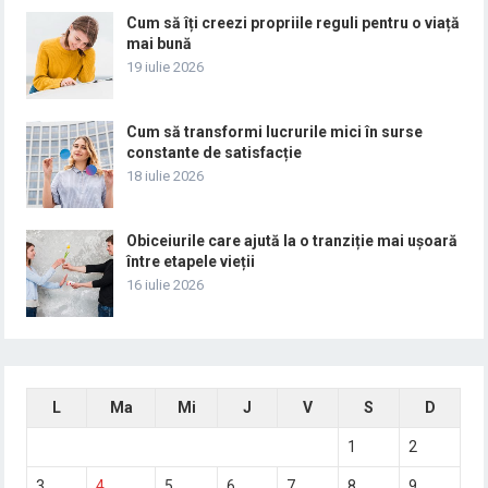
Cum să îți creezi propriile reguli pentru o viață
mai bună
19 iulie 2026
Cum să transformi lucrurile mici în surse
constante de satisfacție
18 iulie 2026
Obiceiurile care ajută la o tranziție mai ușoară
între etapele vieții
16 iulie 2026
L
Ma
Mi
J
V
S
D
1
2
3
4
5
6
7
8
9