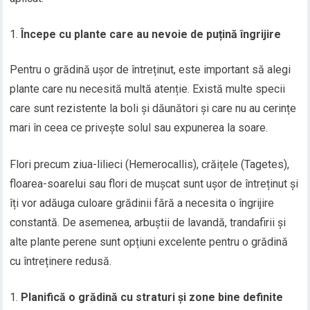
Începe cu plante care au nevoie de puțină îngrijire
Pentru o grădină ușor de întreținut, este important să alegi
plante care nu necesită multă atenție. Există multe specii
care sunt rezistente la boli și dăunători și care nu au cerințe
mari în ceea ce privește solul sau expunerea la soare.
Flori precum ziua-lilieci (Hemerocallis), crăițele (Tagetes),
floarea-soarelui sau flori de mușcat sunt ușor de întreținut și
îți vor adăuga culoare grădinii fără a necesita o îngrijire
constantă. De asemenea, arbuștii de lavandă, trandafirii și
alte plante perene sunt opțiuni excelente pentru o grădină
cu întreținere redusă.
Planifică o grădină cu straturi și zone bine definite