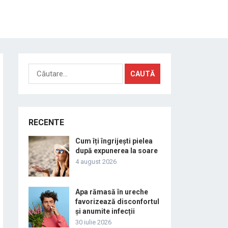
Caută
după:
RECENTE
Cum îți îngrijești pielea
după expunerea la soare
4 august 2026
Apa rămasă în ureche
favorizează disconfortul
și anumite infecții
30 iulie 2026