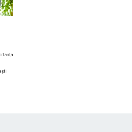
ortanța
ești