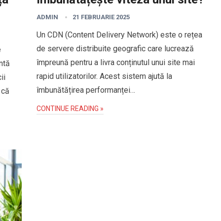
ADMIN
21 FEBRUARIE 2025
Un CDN (Content Delivery Network) este o rețea
de servere distribuite geografic care lucrează
e
împreună pentru a livra conținutul unui site mai
antă
rapid utilizatorilor. Acest sistem ajută la
ii
îmbunătățirea performanței…
 că
CONTINUE READING »