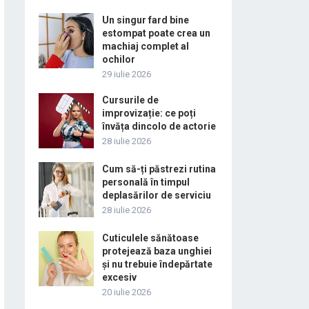
Un singur fard bine
estompat poate crea un
machiaj complet al
ochilor
29 iulie 2026
Cursurile de
improvizație: ce poți
învăța dincolo de actorie
28 iulie 2026
Cum să-ți păstrezi rutina
personală în timpul
deplasărilor de serviciu
28 iulie 2026
Cuticulele sănătoase
protejează baza unghiei
și nu trebuie îndepărtate
excesiv
20 iulie 2026