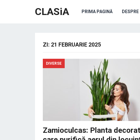
CLASiA
PRIMA PAGINĂ
DESPRE 
ZI:
21 FEBRUARIE 2025
DIVERSE
Zamioculcas: Planta decorat
care purifică aerul din locuin