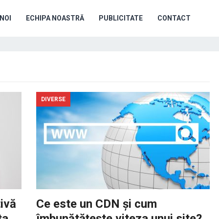
NOI
ECHIPA NOASTRĂ
PUBLICITATE
CONTACT
DIVERSE
ivă
Ce este un CDN și cum
ța
îmbunătățește viteza unui site?