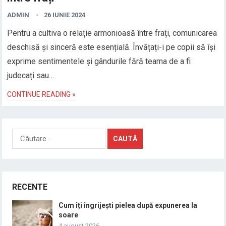
ADMIN
26 IUNIE 2024
Pentru a cultiva o relație armonioasă între frați, comunicarea
deschisă și sinceră este esențială. Învățați-i pe copii să își
exprime sentimentele și gândurile fără teama de a fi
judecați sau…
CONTINUE READING »
Caută
după:
RECENTE
Cum îți îngrijești pielea după expunerea la
soare
4 august 2026