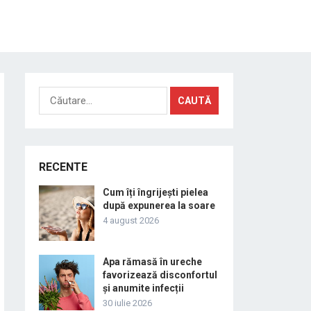
Caută
după:
RECENTE
Cum îți îngrijești pielea
după expunerea la soare
4 august 2026
Apa rămasă în ureche
favorizează disconfortul
și anumite infecții
30 iulie 2026