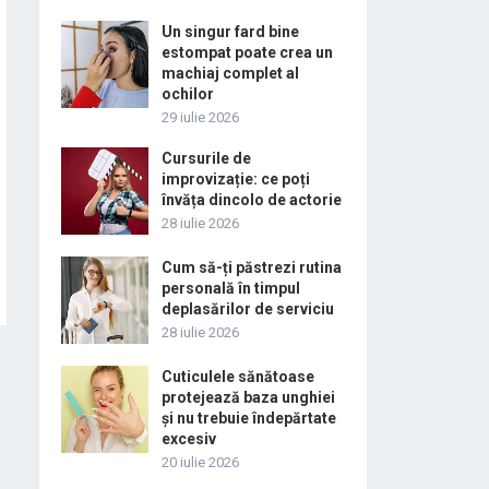
Un singur fard bine
estompat poate crea un
machiaj complet al
ochilor
29 iulie 2026
Cursurile de
improvizație: ce poți
învăța dincolo de actorie
28 iulie 2026
Cum să-ți păstrezi rutina
personală în timpul
deplasărilor de serviciu
28 iulie 2026
Cuticulele sănătoase
protejează baza unghiei
și nu trebuie îndepărtate
excesiv
20 iulie 2026