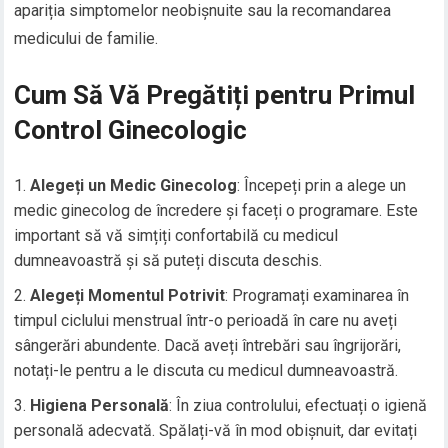
apariția simptomelor neobișnuite sau la recomandarea
medicului de familie.
Cum Să Vă Pregătiți pentru Primul
Control Ginecologic
Alegeți un Medic Ginecolog
: Începeți prin a alege un
medic ginecolog de încredere și faceți o programare. Este
important să vă simțiți confortabilă cu medicul
dumneavoastră și să puteți discuta deschis.
Alegeți Momentul Potrivit
: Programați examinarea în
timpul ciclului menstrual într-o perioadă în care nu aveți
sângerări abundente. Dacă aveți întrebări sau îngrijorări,
notați-le pentru a le discuta cu medicul dumneavoastră.
Higiena Personală
: În ziua controlului, efectuați o igienă
personală adecvată. Spălați-vă în mod obișnuit, dar evitați