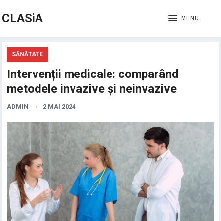
CLASiA
MENU
SĂNĂTATE
Intervenții medicale: comparând
metodele invazive și neinvazive
ADMIN
2 MAI 2024